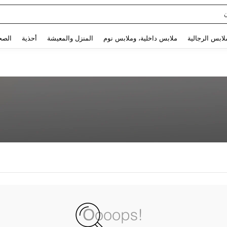
Use up and down arrow keys to البحث الأخير and البحث والعثور. Press Enter to select.
لابس الرجالية
ملابس داخلية، وملابس نوم
المنزل والمعيشة
أحذية
الصح