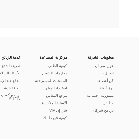
معلومات الشركة
مركز & المساعدة
خدمة الزبائن
حول شي ان
كيفية الطلب
طريقة الدفع
اتصال بنا
معلومات الشحن
الأسئلة الشائع
كن أعضاءنا
المنتجات المسترجعة
الدفع عند الإس
لوق أزياء
استرداد المبلغ
بطاقة هدية
برنامج كسب ا
مسؤولية اجتماعية
مرجع المقاس
SHEIN
وظائف
الأسئلة المتكررة
برنامج شركاء
شي إن VIP
كيفية تتبع طلبك