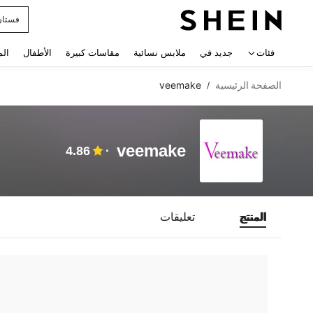
فستان
 navigate search
فئات
جديد في
ملابس نسائية
مقاسات كبيرة
الأطفال
الم
الصفحة الرئيسية
veemake
/
veemake
4.86
المنتج
تعليقات