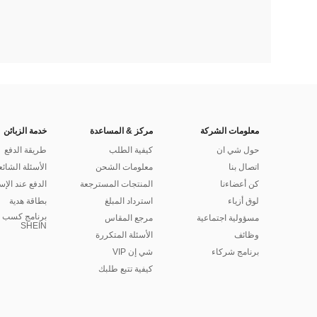
معلومات الشركة
مركز & المساعدة
خدمة الزبائن
حول شي ان
كيفية الطلب
طريقة الدفع
اتصال بنا
معلومات الشحن
الأسئلة الشائع
كن أعضاءنا
المنتجات المسترجعة
الدفع عند الإس
لوق أزياء
استرداد المبلغ
بطاقة هدية
برنامج كسب ا
مسؤولية اجتماعية
مرجع المقاس
SHEIN
وظائف
الأسئلة المتكررة
برنامج شركاء
شي إن VIP
كيفية تتبع طلبك