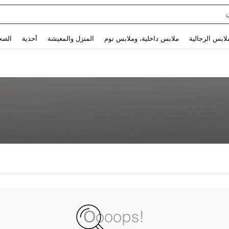
Use up and down arrow keys to البحث الأخير and البحث والعثور. Press Enter to select.
لابس الرجالية
ملابس داخلية، وملابس نوم
المنزل والمعيشة
أحذية
الصح