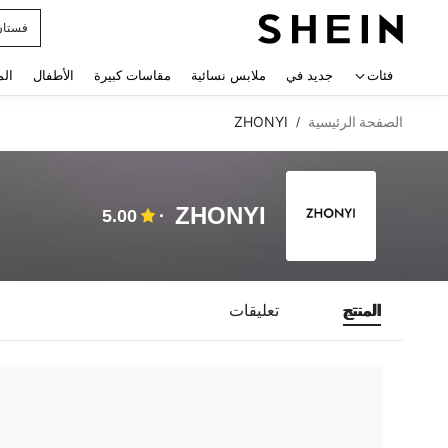
فستان
 navigate search
فئات
جديد في
ملابس نسائية
مقاسات كبيرة
الأطفال
الم
الصفحة الرئيسية
ZHONYI
/
ZHONYI
5.00
المنتج
تعليقات