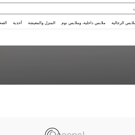
Use up and down arrow keys to البحث الأخير and البحث والعثور. Press Enter to select.
لابس الرجالية
ملابس داخلية، وملابس نوم
المنزل والمعيشة
أحذية
الصح