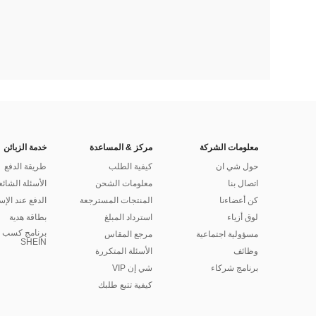
معلومات الشركة
مركز & المساعدة
خدمة الزبائن
حول شي ان
كيفية الطلب
طريقة الدفع
اتصال بنا
معلومات الشحن
الأسئلة الشائع
كن أعضاءنا
المنتجات المسترجعة
الدفع عند الإس
لوق أزياء
استرداد المبلغ
بطاقة هدية
برنامج كسب ا
مسؤولية اجتماعية
مرجع المقاس
SHEIN
وظائف
الأسئلة المتكررة
برنامج شركاء
شي إن VIP
كيفية تتبع طلبك