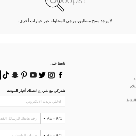
لا يوجد منتج متطابق. يرجى المحاولة عبر خيارات أخرى.
تابعنا على
ة
تلام
شتركي مع شي إن لتصلك أخبار الموضة
لنقاط
AE + 971
AE + 971