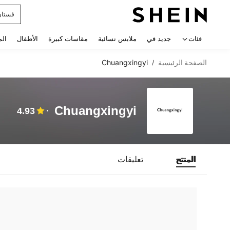
فستان
 navigate search
فئات
جديد في
ملابس نسائية
مقاسات كبيرة
الأطفال
الم
الصفحة الرئيسية
Chuangxingyi
/
Chuangxingyi
4.93
المنتج
تعليقات