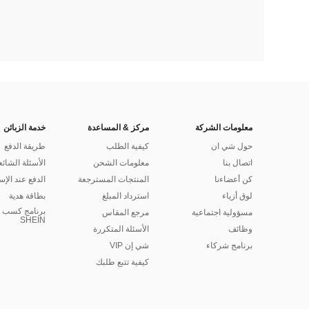
معلومات الشركة
مركز & المساعدة
خدمة الزبائن
حول شي ان
كيفية الطلب
طريقة الدفع
اتصال بنا
معلومات الشحن
الأسئلة الشائع
كن أعضاءنا
المنتجات المسترجعة
الدفع عند الإس
لوق أزياء
استرداد المبلغ
بطاقة هدية
برنامج كسب ا
مسؤولية اجتماعية
مرجع المقاس
SHEIN
وظائف
الأسئلة المتكررة
برنامج شركاء
شي إن VIP
كيفية تتبع طلبك