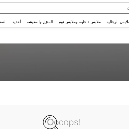
Use up and down arrow keys to البحث الأخير and البحث والعثور. Press Enter to select.
لابس الرجالية
ملابس داخلية، وملابس نوم
المنزل والمعيشة
أحذية
الصح