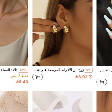
15 قطعة مجموعة خواتم بتصميم نجوم وقمر وفيل مجوف مزخرف بالأوبال، مناسبة للارتداء اليومي والحفلات للنساء، هدية مجوهرات صيفية
زوج من الأقراط المرصعة على شكل قطرة ماء عصرية خفيفة الوزن، أقراط بسيطة وانسيابية منخفضة الملمس مناسبة للاستخدام اليومي للسيدات كهدايا للمناسبات
%20-
%2-
فقط 3 بيقي
3.92
6.40