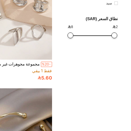
سيد
نطاق السعر (SAR)

8

2
%20-
فقط 1 بيقي
5.60