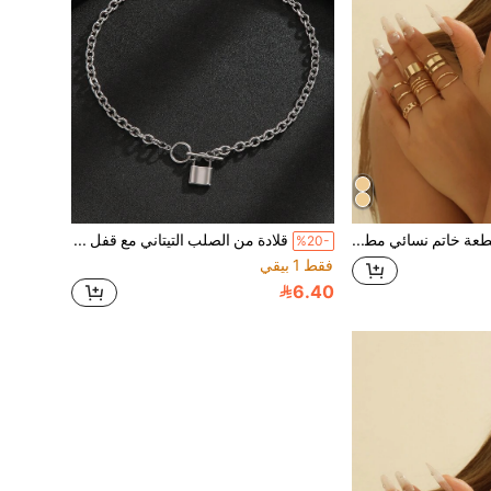
مجموعة 22 قطعة خاتم نسائي مطلي بالذهب أنيق وكلاسيكي
قلادة من الصلب التيتاني مع قفل معلق، بطراز رجعي، مناسبة للرجال والنساء على حد سواء، مناسبة للارتداء اليومي والحفلات والملابس والأزواج
%20-
فقط 1 بيقي
6.40