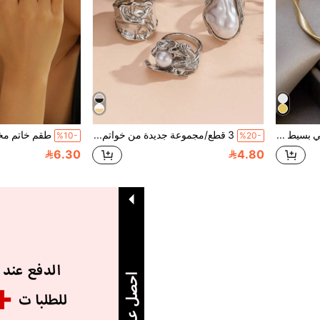
سوار معدني بتصميم منحني بسيط وعصري، قابل للتعديل، مجدول ومعقود، قطعة واحدة، مناسب للارتداء اليومي للنساء، مجوهرات للأذن واليد
3 قطع/مجموعة جديدة من خواتم باروكية مرصعة هندسية غير متماثلة عتيقة بلون ذهبي، مناسبة للارتداء اليومي والحفلات
%10-
%20-
6.30
4.80
1
إجمالي 1 صفحة