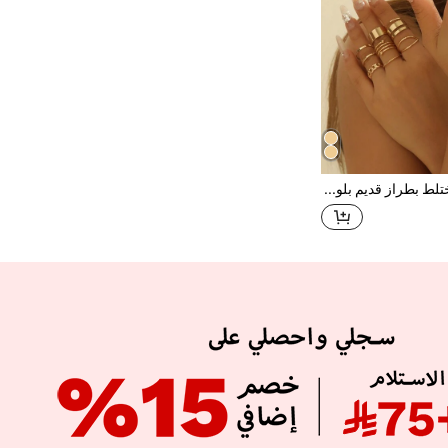
طقم خاتم مختلط بطراز قديم بلون ذهبي 16قطعة/مجموعة للنساء