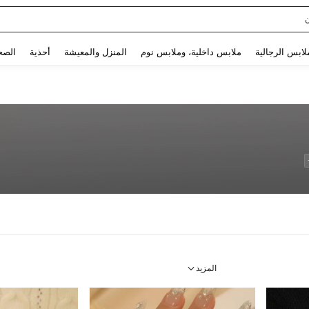
Sq
Use up and down arrow keys to البحث الأخير and البحث والعثور. Press Enter to select.
لابس الرجالية
ملابس داخلية، وملابس نوم
المنزل والمعيشة
أحذية
الصح
المزيد