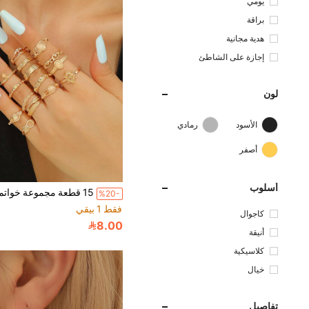
يومي
براقة
هدية مجانية
إجازة على الشاطئ
لون
الأسود
رمادي
أصفر
أسلوب
%20-
فقط 1 بيقي
كاجوال
8.00
أنيقة
كلاسيكية
خيال
تفاصيل