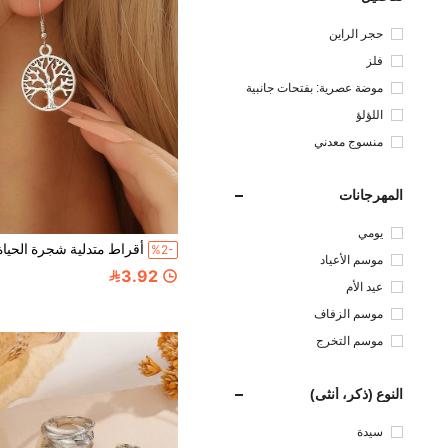
حجر الراين
فلز
موضة عصرية: بفتحات جانبية
اللؤلؤ
منسوج معدني
المهرجانات
يومي
أقراط متدلية شجرة الحياة
%2-
موسم الأعياد
3.92
عيد الأم
موسم الزفاف
موسم التخرج
النوع (ذكر، أنثى)
سيدة