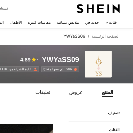
uishy
 navigate search
فئات
جديد في
ملابس نسائية
مقاسات كبيرة
الأطفال
الم
الصفحة الرئيسية
YWYaSS09
/
YWYaSS09
4.89
58K+ تم بيعها مؤخرًا
إعادة الشراء من 11K+
المنتج
عروض
تعليقات
تصنيف
الفئات