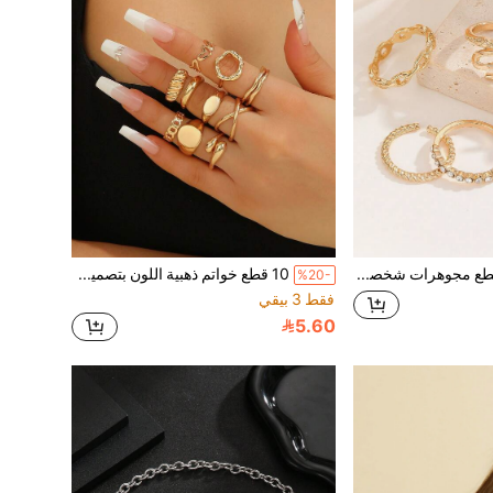
مجموعة 5 قطع مجوهرات شخصية بتصميم فراشة مرصعة بالراينستون على شكل ثعبان، مجوهرات موضة للنساء، مناسبة للارتداء اليومي والحفلات
10 قطع خواتم ذهبية اللون بتصميم بسيط، مناسبة للارتداء اليومي للنساء وحفلات الأعياد، هدية مجوهرات، إكسسوارات صيفية
%20-
فقط 3 بيقي
5.60