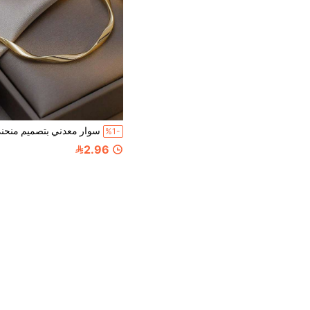
%1-
2.96