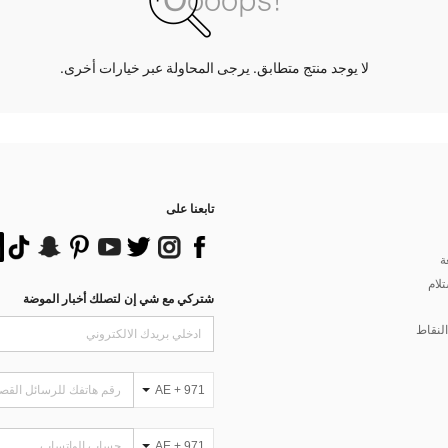
لا يوجد منتج متطابق. يرجى المحاولة عبر خيارات أخرى.
تابعنا على
ة
تلام
شتركي مع شي إن لتصلك أخبار الموضة
لنقاط
AE + 971
AE + 971