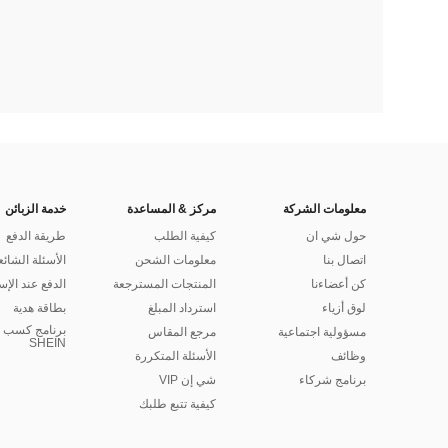
معلومات الشركة
مركز & المساعدة
خدمة الزبائن
حول شي ان
كيفية الطلب
طريقة الدفع
اتصال بنا
معلومات الشحن
الأسئلة الشائع
كن أعضاءنا
المنتجات المسترجعة
الدفع عند الإس
لوق أزياء
استرداد المبلغ
بطاقة هدية
برنامج كسب ا
مسؤولية اجتماعية
مرجع المقاس
SHEIN
وظائف
الأسئلة المتكررة
برنامج شركاء
شي إن VIP
كيفية تتبع طلبك