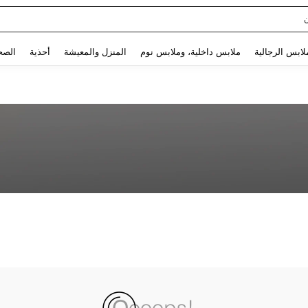
Use up and down arrow keys to البحث الأخير and البحث والعثور. Press Enter to select.
لابس الرجالية
ملابس داخلية، وملابس نوم
المنزل والمعيشة
أحذية
الصح