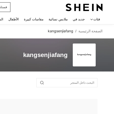
فستان
 navigate search
فئات
جديد في
ملابس نسائية
مقاسات كبيرة
الأطفال
الم
الصفحة الرئيسية
kangsenjiafang
/
kangsenjiafang