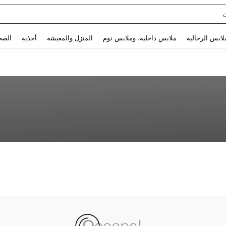
Use up and down arrow keys to البحث الأخير and البحث والعثور. Press Enter to select.
لابس الرجالية
ملابس داخلية، وملابس نوم
المنزل والمعيشة
أحذية
الصح