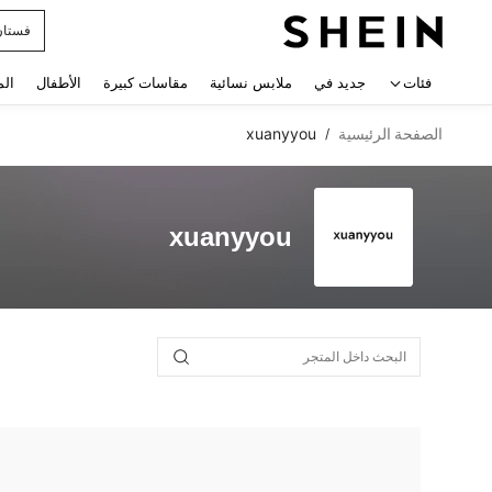
فستان
 navigate search
فئات
جديد في
ملابس نسائية
مقاسات كبيرة
الأطفال
الم
الصفحة الرئيسية
xuanyyou
/
xuanyyou