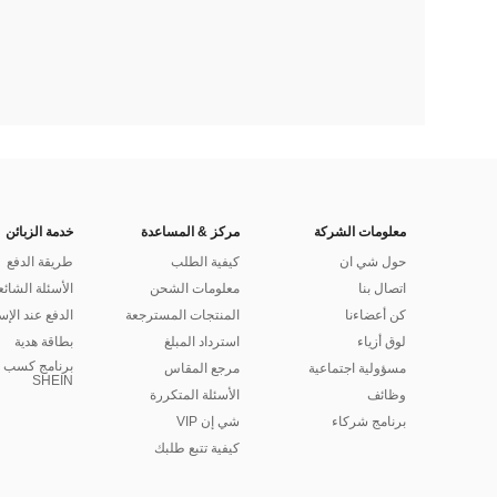
معلومات الشركة
مركز & المساعدة
خدمة الزبائن
حول شي ان
كيفية الطلب
طريقة الدفع
اتصال بنا
معلومات الشحن
الأسئلة الشائع
كن أعضاءنا
المنتجات المسترجعة
الدفع عند الإس
لوق أزياء
استرداد المبلغ
بطاقة هدية
برنامج كسب ا
مسؤولية اجتماعية
مرجع المقاس
SHEIN
وظائف
الأسئلة المتكررة
برنامج شركاء
شي إن VIP
كيفية تتبع طلبك