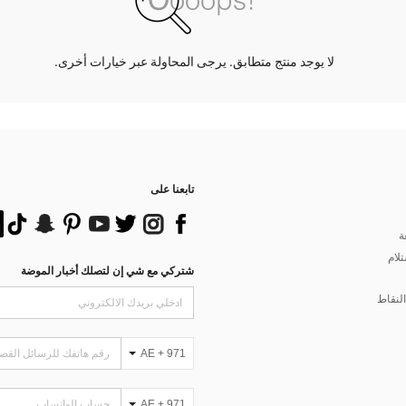
لا يوجد منتج متطابق. يرجى المحاولة عبر خيارات أخرى.
تابعنا على
ة
تلام
شتركي مع شي إن لتصلك أخبار الموضة
لنقاط
AE + 971
AE + 971