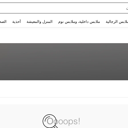
Use up and down arrow keys to البحث الأخير and البحث والعثور. Press Enter to select.
لابس الرجالية
ملابس داخلية، وملابس نوم
المنزل والمعيشة
أحذية
الصح