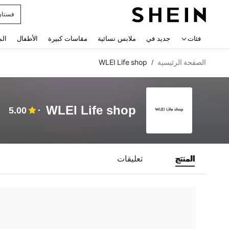
فستان
 navigate search
فئات
جديد في
ملابس نسائية
مقاسات كبيرة
الأطفال
الم
الصفحة الرئيسية
WLEI Life shop
/
WLEI Life shop
5.00
المنتج
تعليقات