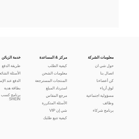
معلومات الشركة
مركز & المساعدة
خدمة الزبائن
حول شي ان
كيفية الطلب
طريقة الدفع
اتصال بنا
معلومات الشحن
الأسئلة الشائع
كن أعضاءنا
المنتجات المسترجعة
الدفع عند الإس
لوق أزياء
استرداد المبلغ
بطاقة هدية
برنامج كسب ا
مسؤولية اجتماعية
مرجع المقاس
SHEIN
وظائف
الأسئلة المتكررة
برنامج شركاء
شي إن VIP
كيفية تتبع طلبك