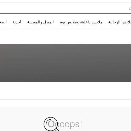
Use up and down arrow keys to البحث الأخير and البحث والعثور. Press Enter to select.
لابس الرجالية
ملابس داخلية، وملابس نوم
المنزل والمعيشة
أحذية
الصح