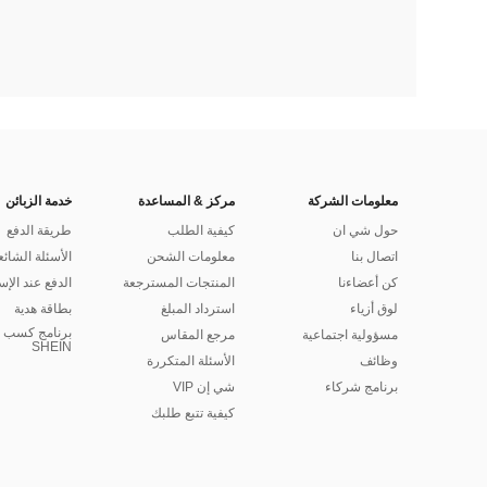
معلومات الشركة
مركز & المساعدة
خدمة الزبائن
حول شي ان
كيفية الطلب
طريقة الدفع
اتصال بنا
معلومات الشحن
الأسئلة الشائع
كن أعضاءنا
المنتجات المسترجعة
الدفع عند الإس
لوق أزياء
استرداد المبلغ
بطاقة هدية
برنامج كسب ا
مسؤولية اجتماعية
مرجع المقاس
SHEIN
وظائف
الأسئلة المتكررة
برنامج شركاء
شي إن VIP
كيفية تتبع طلبك