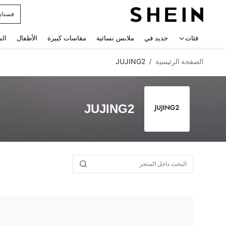
فستان
 navigate search
فئات
جديد في
ملابس نسائية
مقاسات كبيرة
الأطفال
الم
الصفحة الرئيسية
JUJING2
/
JUJING2