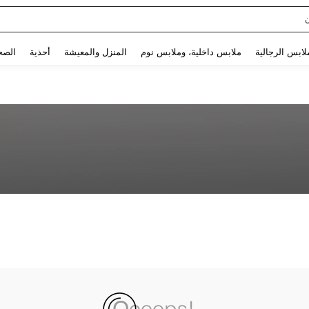
Use up and down arrow keys to البحث الأخير and البحث والعثور. Press Enter to select.
لابس الرجالية
ملابس داخلية، وملابس نوم
المنزل والمعيشة
أحذية
الصح