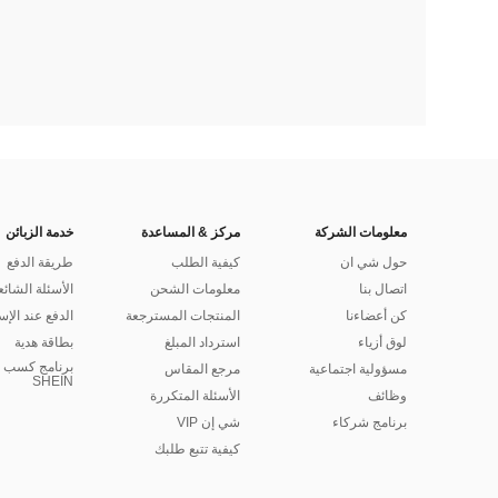
معلومات الشركة
مركز & المساعدة
خدمة الزبائن
حول شي ان
كيفية الطلب
طريقة الدفع
اتصال بنا
معلومات الشحن
الأسئلة الشائع
كن أعضاءنا
المنتجات المسترجعة
الدفع عند الإس
لوق أزياء
استرداد المبلغ
بطاقة هدية
برنامج كسب ا
مسؤولية اجتماعية
مرجع المقاس
SHEIN
وظائف
الأسئلة المتكررة
برنامج شركاء
شي إن VIP
كيفية تتبع طلبك