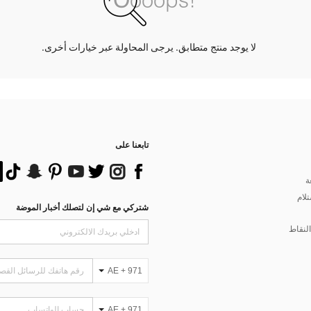
لا يوجد منتج متطابق. يرجى المحاولة عبر خيارات أخرى.
تابعنا على
ة
تلام
شتركي مع شي إن لتصلك أخبار الموضة
لنقاط
AE + 971
AE + 971