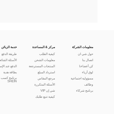
معلومات الشركة
مركز & المساعدة
خدمة الزبائن
حول شي ان
كيفية الطلب
طريقة الدفع
اتصال بنا
معلومات الشحن
الأسئلة الشائع
كن أعضاءنا
المنتجات المسترجعة
الدفع عند الإس
لوق أزياء
استرداد المبلغ
بطاقة هدية
برنامج كسب ا
مسؤولية اجتماعية
مرجع المقاس
SHEIN
وظائف
الأسئلة المتكررة
برنامج شركاء
شي إن VIP
كيفية تتبع طلبك