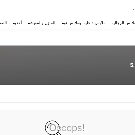
Use up and down arrow keys to البحث الأخير and البحث والعثور. Press Enter to select.
لابس الرجالية
ملابس داخلية، وملابس نوم
المنزل والمعيشة
أحذية
الصح
5