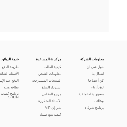
معلومات الشركة
مركز & المساعدة
خدمة الزبائن
حول شي ان
كيفية الطلب
طريقة الدفع
اتصال بنا
معلومات الشحن
الأسئلة الشائع
كن أعضاءنا
المنتجات المسترجعة
الدفع عند الإس
لوق أزياء
استرداد المبلغ
بطاقة هدية
برنامج كسب ا
مسؤولية اجتماعية
مرجع المقاس
SHEIN
وظائف
الأسئلة المتكررة
برنامج شركاء
شي إن VIP
كيفية تتبع طلبك