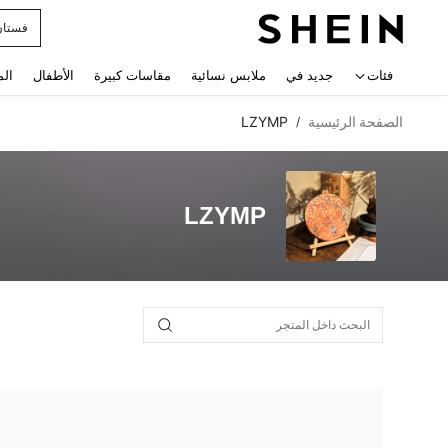
فستان
 navigate search
فئات
جديد في
ملابس نسائية
مقاسات كبيرة
الأطفال
الم
الصفحة الرئيسية
LZYMP
/
LZYMP