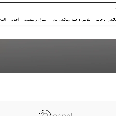
Use up and down arrow keys to البحث الأخير and البحث والعثور. Press Enter to select.
لابس الرجالية
ملابس داخلية، وملابس نوم
المنزل والمعيشة
أحذية
الصح