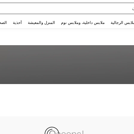
Use up and down arrow keys to البحث الأخير and البحث والعثور. Press Enter to select.
لابس الرجالية
ملابس داخلية، وملابس نوم
المنزل والمعيشة
أحذية
الصح