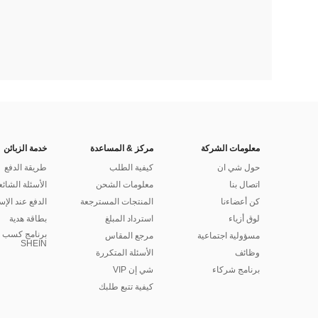
معلومات الشركة
مركز & المساعدة
خدمة الزبائن
حول شي ان
كيفية الطلب
طريقة الدفع
اتصال بنا
معلومات الشحن
الأسئلة الشائع
كن أعضاءنا
المنتجات المسترجعة
الدفع عند الإس
لوق أزياء
استرداد المبلغ
بطاقة هدية
برنامج كسب ا
مسؤولية اجتماعية
مرجع المقاس
SHEIN
وظائف
الأسئلة المتكررة
برنامج شركاء
شي إن VIP
كيفية تتبع طلبك