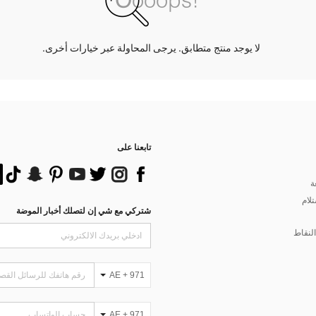
لا يوجد منتج متطابق. يرجى المحاولة عبر خيارات أخرى.
تابعنا على
ة
تلام
شتركي مع شي إن لتصلك أخبار الموضة
لنقاط
AE + 971
AE + 971