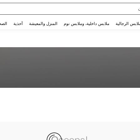
Use up and down arrow keys to البحث الأخير and البحث والعثور. Press Enter to select.
لابس الرجالية
ملابس داخلية، وملابس نوم
المنزل والمعيشة
أحذية
الصح