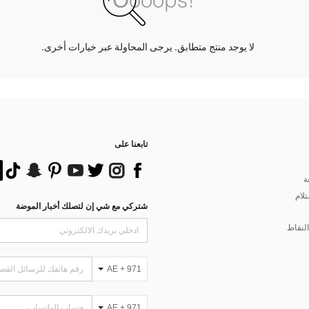
لا يوجد منتج متطابق. يرجى المحاولة عبر خيارات أخرى.
تابعنا على
ة
تلام
شتركي مع شي إن لتصلك أخبار الموضة
لنقاط
AE + 971
AE + 971