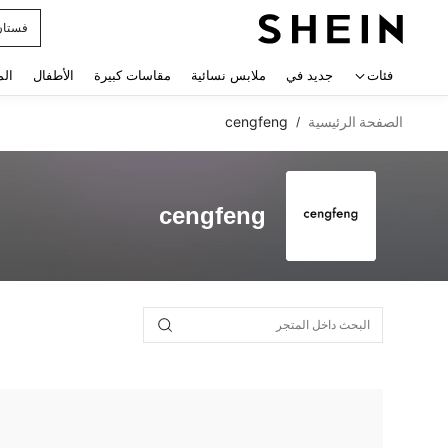
فستان
 navigate search
فئات
جديد في
ملابس نسائية
مقاسات كبيرة
الأطفال
الم
الصفحة الرئيسية
cengfeng
/
cengfeng