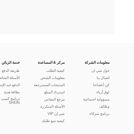
معلومات الشركة
مركز & المساعدة
خدمة الزبائن
حول شي ان
كيفية الطلب
طريقة الدفع
اتصال بنا
معلومات الشحن
الأسئلة الشائع
كن أعضاءنا
المنتجات المسترجعة
الدفع عند الإس
لوق أزياء
استرداد المبلغ
بطاقة هدية
برنامج كسب ا
مسؤولية اجتماعية
مرجع المقاس
SHEIN
وظائف
الأسئلة المتكررة
برنامج شركاء
شي إن VIP
كيفية تتبع طلبك