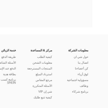
معلومات الشركة
مركز & المساعدة
خدمة الزبائن
حول شي ان
كيفية الطلب
طريقة الدفع
اتصال بنا
معلومات الشحن
الأسئلة الشائع
كن أعضاءنا
المنتجات المسترجعة
الدفع عند الإس
لوق أزياء
استرداد المبلغ
بطاقة هدية
برنامج كسب ا
مسؤولية اجتماعية
مرجع المقاس
SHEIN
وظائف
الأسئلة المتكررة
برنامج شركاء
شي إن VIP
كيفية تتبع طلبك