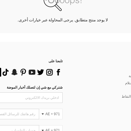
لا يوجد منتج متطابق. يرجى المحاولة عبر خيارات أخرى.
تابعنا على
ة
تلام
شتركي مع شي إن لتصلك أخبار الموضة
لنقاط
AE + 971
AE + 971