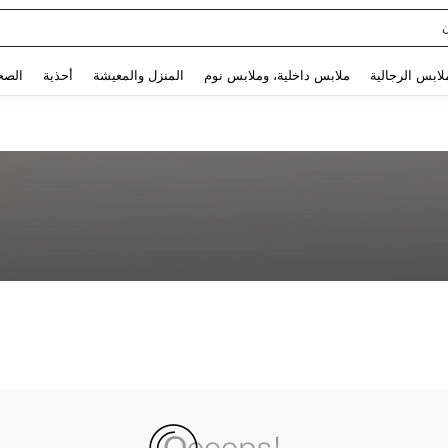
Use up and down arrow keys to البحث الأخير and البحث والعثور. Press Enter to select.
لابس الرجالية
ملابس داخلية، وملابس نوم
المنزل والمعيشة
أحذية
الصح