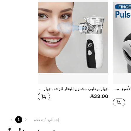
جهاز قياس الأكسجين في الدم بالأصبع، مراقب تشبع الأكسجين في الدم والنبض بالأصبع، جهاز قياس الأكسجين في الدم المحمول للرياضات الخارجية والاستخدام المنزلي، تشبع الأكسجين في الدم (SpO2) - معدل ضربات القلب، جهاز قياس الأكسجين في الدم بالأصبع للرياضة مع شاشة LED
جهاز ترطيب محمول للبخار للوجه، جهاز رذاذ تجميلي للترطيب، بخاخ نانو بارد، أداة العناية بالبشرة بالأكسجين
33.00
1
إجمالي 1 صفحة