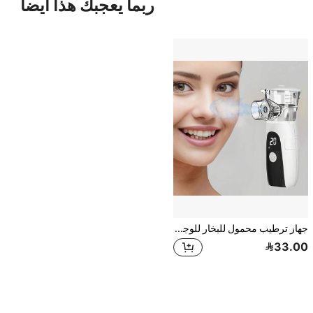
ربما يعجبك هذا أيضاً
جهاز ترطيب محمول للبخار للوجه، جهاز رذاذ تجميلي للترطيب، بخاخ نانو بارد، أداة العناية بالبشرة بالأكسجين
33.00