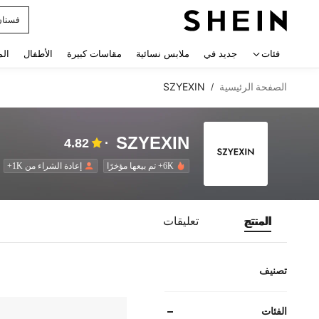
فستان
 navigate search
فئات
جديد في
ملابس نسائية
مقاسات كبيرة
الأطفال
الم
الصفحة الرئيسية
SZYEXIN
/
SZYEXIN
4.82
6K+ تم بيعها مؤخرًا
إعادة الشراء من 1K+
المنتج
تعليقات
تصنيف
الفئات