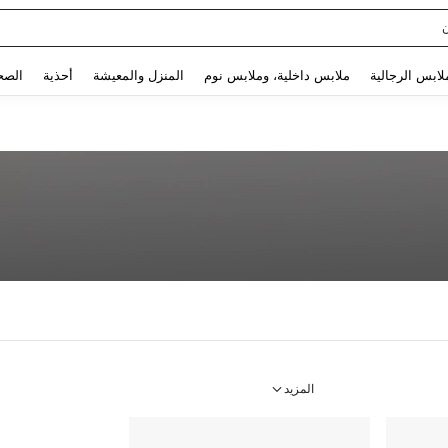
Use up and down arrow keys to البحث الأخير and البحث والعثور. Press Enter to select.
لابس الرجالية
ملابس داخلية، وملابس نوم
المنزل والمعيشة
أحذية
الصح
المزيد