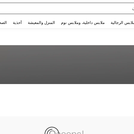
Use up and down arrow keys to البحث الأخير and البحث والعثور. Press Enter to select.
لابس الرجالية
ملابس داخلية، وملابس نوم
المنزل والمعيشة
أحذية
الصح