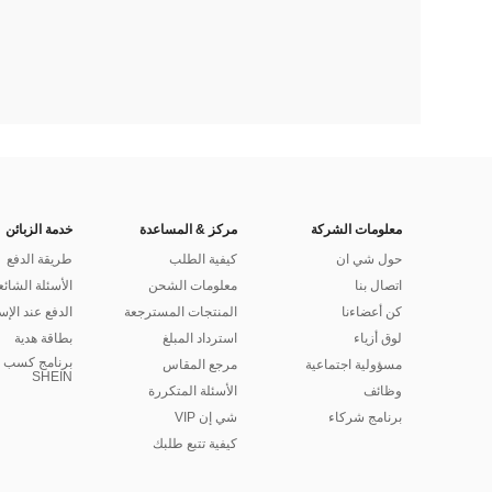
معلومات الشركة
مركز & المساعدة
خدمة الزبائن
حول شي ان
كيفية الطلب
طريقة الدفع
اتصال بنا
معلومات الشحن
الأسئلة الشائع
كن أعضاءنا
المنتجات المسترجعة
الدفع عند الإس
لوق أزياء
استرداد المبلغ
بطاقة هدية
برنامج كسب ا
مسؤولية اجتماعية
مرجع المقاس
SHEIN
وظائف
الأسئلة المتكررة
برنامج شركاء
شي إن VIP
كيفية تتبع طلبك