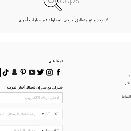
لا يوجد منتج متطابق. يرجى المحاولة عبر خيارات أخرى.
تابعنا على
ة
تلام
شتركي مع شي إن لتصلك أخبار الموضة
لنقاط
AE + 971
AE + 971