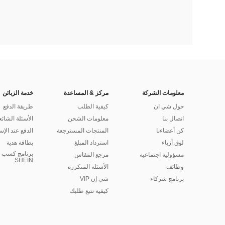
معلومات الشركة
مركز & المساعدة
خدمة الزبائن
حول شي ان
كيفية الطلب
طريقة الدفع
اتصال بنا
معلومات الشحن
الأسئلة الشائع
كن أعضاءنا
المنتجات المسترجعة
الدفع عند الإس
لوق أزياء
استرداد المبلغ
بطاقة هدية
برنامج كسب ا
مسؤولية اجتماعية
مرجع المقاس
SHEIN
وظائف
الأسئلة المتكررة
برنامج شركاء
شي إن VIP
كيفية تتبع طلبك