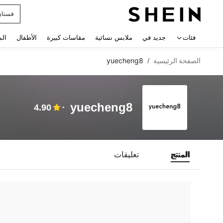
فستان
 navigate search
فئات
جديد في
ملابس نسائية
مقاسات كبيرة
الأطفال
الم
الصفحة الرئيسية
yuecheng8
/
yuecheng8
4.90
المنتج
تعليقات