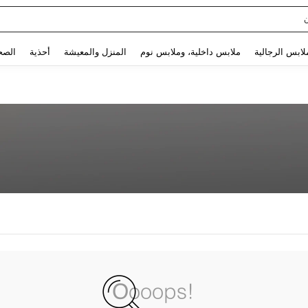
Use up and down arrow keys to البحث الأخير and البحث والعثور. Press Enter to select.
لابس الرجالية
ملابس داخلية، وملابس نوم
المنزل والمعيشة
أحذية
الصح