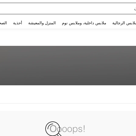
Use up and down arrow keys to البحث الأخير and البحث والعثور. Press Enter to select.
لابس الرجالية
ملابس داخلية، وملابس نوم
المنزل والمعيشة
أحذية
الصح