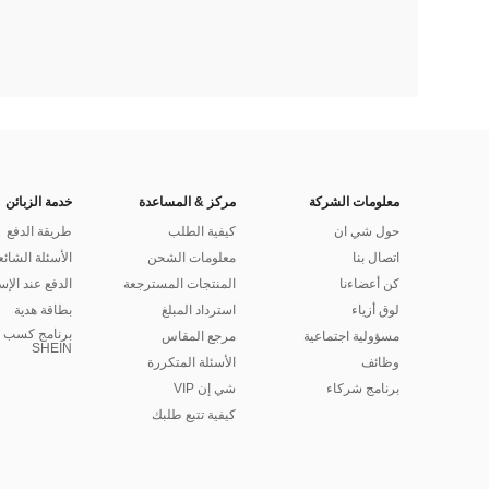
معلومات الشركة
مركز & المساعدة
خدمة الزبائن
حول شي ان
كيفية الطلب
طريقة الدفع
اتصال بنا
معلومات الشحن
الأسئلة الشائع
كن أعضاءنا
المنتجات المسترجعة
الدفع عند الإس
لوق أزياء
استرداد المبلغ
بطاقة هدية
برنامج كسب ا
مسؤولية اجتماعية
مرجع المقاس
SHEIN
وظائف
الأسئلة المتكررة
برنامج شركاء
شي إن VIP
كيفية تتبع طلبك