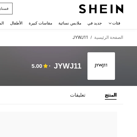
فستان
 navigate search
فئات
جديد في
ملابس نسائية
مقاسات كبيرة
الأطفال
الم
الصفحة الرئيسية
JYWJ11
/
JYWJ11
5.00
المنتج
تعليقات