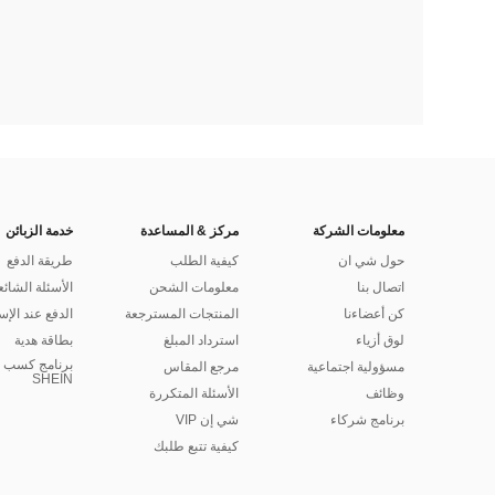
معلومات الشركة
مركز & المساعدة
خدمة الزبائن
حول شي ان
كيفية الطلب
طريقة الدفع
اتصال بنا
معلومات الشحن
الأسئلة الشائع
كن أعضاءنا
المنتجات المسترجعة
الدفع عند الإس
لوق أزياء
استرداد المبلغ
بطاقة هدية
برنامج كسب ا
مسؤولية اجتماعية
مرجع المقاس
SHEIN
وظائف
الأسئلة المتكررة
برنامج شركاء
شي إن VIP
كيفية تتبع طلبك