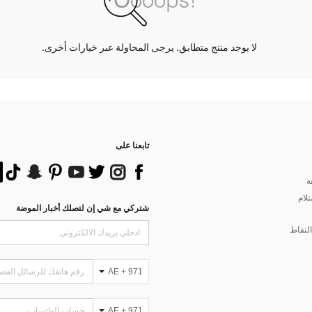
لا يوجد منتج متطابق. يرجى المحاولة عبر خيارات أخرى.
تابعنا على
ة
تلام
شتركي مع شي إن لتصلك أخبار الموضة
لنقاط
AE + 971
AE + 971