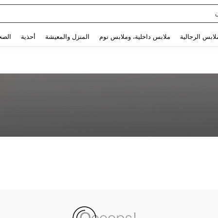
Use up and down arrow keys to البحث الأخير and البحث والعثور. Press Enter to select.
لابس الرجالية
ملابس داخلية، وملابس نوم
المنزل والمعيشة
أحذية
الصح