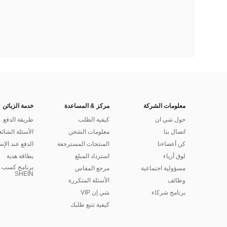
معلومات الشركة
مركز & المساعدة
خدمة الزبائن
حول شي ان
كيفية الطلب
طريقة الدفع
اتصال بنا
معلومات الشحن
الأسئلة الشائع
كن أعضاءنا
المنتجات المسترجعة
الدفع عند الإس
لوق أزياء
استرداد المبلغ
بطاقة هدية
برنامج كسب ا
مسؤولية اجتماعية
مرجع المقاس
SHEIN
وظائف
الأسئلة المتكررة
برنامج شركاء
شي إن VIP
كيفية تتبع طلبك