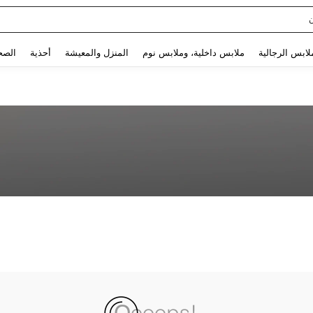
Use up and down arrow keys to البحث الأخير and البحث والعثور. Press Enter to select.
لابس الرجالية
ملابس داخلية، وملابس نوم
المنزل والمعيشة
أحذية
الصح