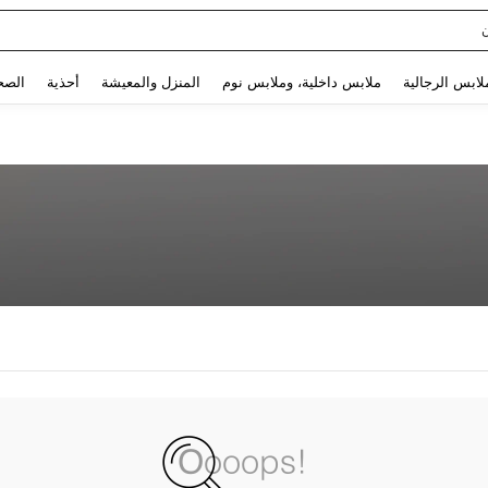
Use up and down arrow keys to البحث الأخير and البحث والعثور. Press Enter to select.
لابس الرجالية
ملابس داخلية، وملابس نوم
المنزل والمعيشة
أحذية
الصح