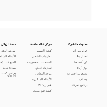
معلومات الشركة
مركز & المساعدة
خدمة الزبائن
حول شي ان
كيفية الطلب
طريقة الدفع
اتصال بنا
معلومات الشحن
الأسئلة الشائع
كن أعضاءنا
المنتجات المسترجعة
الدفع عند الإس
لوق أزياء
استرداد المبلغ
بطاقة هدية
برنامج كسب ا
مسؤولية اجتماعية
مرجع المقاس
SHEIN
وظائف
الأسئلة المتكررة
برنامج شركاء
شي إن VIP
كيفية تتبع طلبك