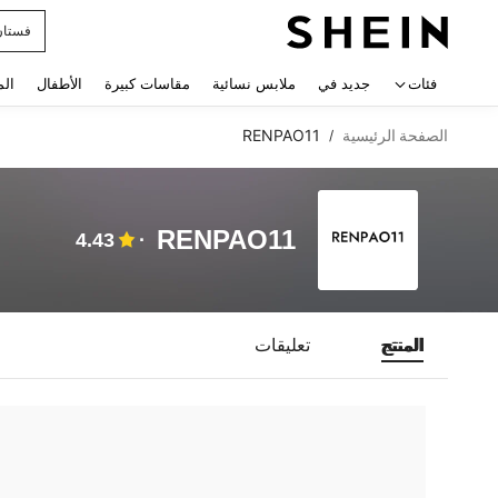
فستان
 navigate search
فئات
جديد في
ملابس نسائية
مقاسات كبيرة
الأطفال
الم
الصفحة الرئيسية
RENPAO11
/
RENPAO11
4.43
المنتج
تعليقات