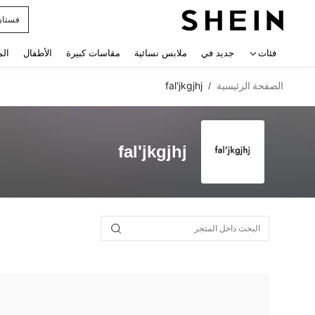
فستان
 navigate search
فئات
جديد في
ملابس نسائية
مقاسات كبيرة
الأطفال
الم
الصفحة الرئيسية
fal'jkgjhj
/
fal'jkgjhj