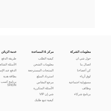
معلومات الشركة
مركز & المساعدة
خدمة الزبائن
حول شي ان
كيفية الطلب
طريقة الدفع
اتصال بنا
معلومات الشحن
الأسئلة الشائع
كن أعضاءنا
المنتجات المسترجعة
الدفع عند الإس
لوق أزياء
استرداد المبلغ
بطاقة هدية
برنامج كسب ا
مسؤولية اجتماعية
مرجع المقاس
SHEIN
وظائف
الأسئلة المتكررة
برنامج شركاء
شي إن VIP
كيفية تتبع طلبك