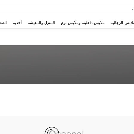
Use up and down arrow keys to البحث الأخير and البحث والعثور. Press Enter to select.
لابس الرجالية
ملابس داخلية، وملابس نوم
المنزل والمعيشة
أحذية
الصح