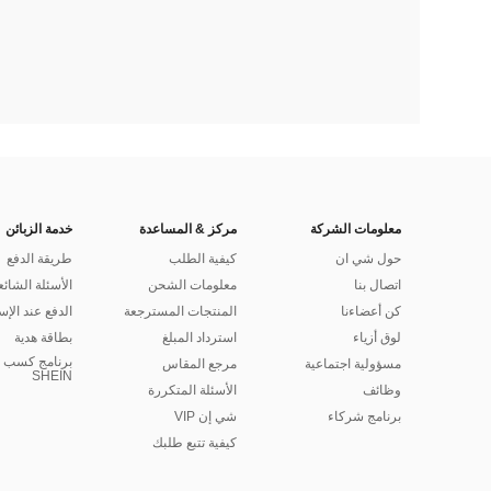
معلومات الشركة
مركز & المساعدة
خدمة الزبائن
حول شي ان
كيفية الطلب
طريقة الدفع
اتصال بنا
معلومات الشحن
الأسئلة الشائع
كن أعضاءنا
المنتجات المسترجعة
الدفع عند الإس
لوق أزياء
استرداد المبلغ
بطاقة هدية
برنامج كسب ا
مسؤولية اجتماعية
مرجع المقاس
SHEIN
وظائف
الأسئلة المتكررة
برنامج شركاء
شي إن VIP
كيفية تتبع طلبك