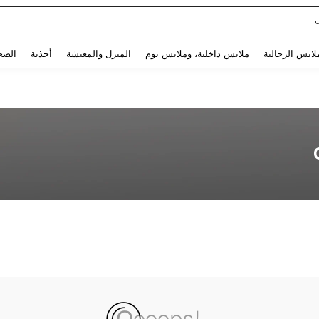
Use up and down arrow keys to البحث الأخير and البحث والعثور. Press Enter to select.
لابس الرجالية
ملابس داخلية، وملابس نوم
المنزل والمعيشة
أحذية
الصح