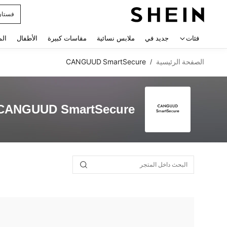
فستان
 navigate search
فئات
جديد في
ملابس نسائية
مقاسات كبيرة
الأطفال
الم
الصفحة الرئيسية
CANGUUD SmartSecure
/
CANGUUD SmartSecure