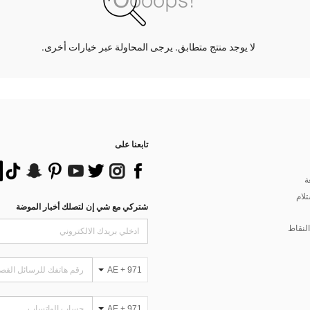
لا يوجد منتج متطابق. يرجى المحاولة عبر خيارات أخرى.
تابعنا على
ة
تلام
شتركي مع شي إن لتصلك أخبار الموضة
لنقاط
AE + 971
AE + 971