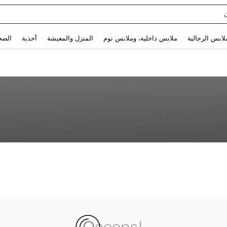
Use up and down arrow keys to البحث الأخير and البحث والعثور. Press Enter to select.
لابس الرجالية
ملابس داخلية، وملابس نوم
المنزل والمعيشة
أحذية
الصح