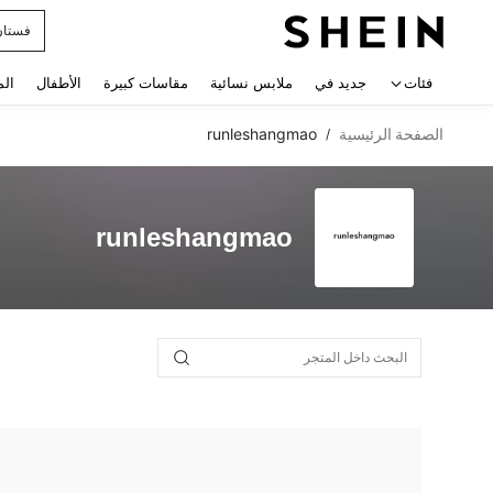
فستان
 navigate search
فئات
جديد في
ملابس نسائية
مقاسات كبيرة
الأطفال
الم
الصفحة الرئيسية
runleshangmao
/
runleshangmao