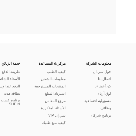
معلومات الشركة
مركز & المساعدة
خدمة الزبائن
حول شي ان
كيفية الطلب
طريقة الدفع
اتصال بنا
معلومات الشحن
الأسئلة الشائع
كن أعضاءنا
المنتجات المسترجعة
الدفع عند الإس
لوق أزياء
استرداد المبلغ
بطاقة هدية
برنامج كسب ا
مسؤولية اجتماعية
مرجع المقاس
SHEIN
وظائف
الأسئلة المتكررة
برنامج شركاء
شي إن VIP
كيفية تتبع طلبك