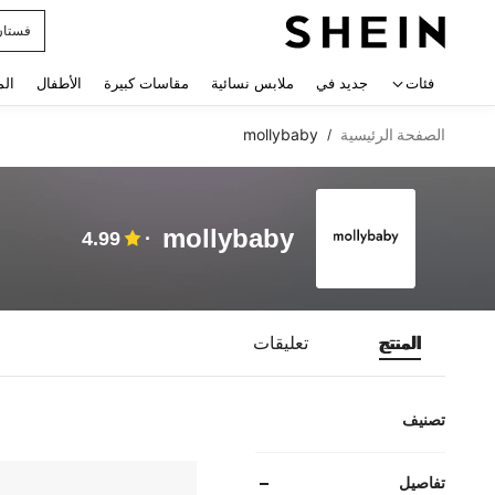
فستان
 navigate search
فئات
جديد في
ملابس نسائية
مقاسات كبيرة
الأطفال
الم
الصفحة الرئيسية
mollybaby
/
mollybaby
4.99
المنتج
تعليقات
تصنيف
تفاصيل