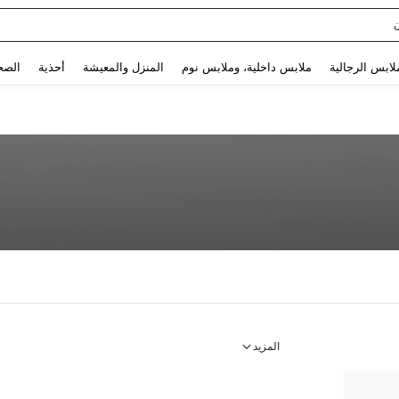
Use up and down arrow keys to البحث الأخير and البحث والعثور. Press Enter to select.
لابس الرجالية
ملابس داخلية، وملابس نوم
المنزل والمعيشة
أحذية
الصح
المزيد