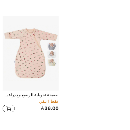
صفيحة تَحويلية للرضيع مع ذراعين وأطوال أكمام وأغطية قفازات، نوم ثنائي الزيبرة، بطانية ملفوفة قابلة للارتداء للأطفال الرُضّع البنات والأولاد، جوارب نوم مخصصة تخفف رد الفعل على الارتجاف
فقط 1 بيقي
36.00