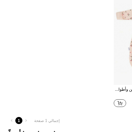
صفيحة تَحويلية للرضيع مع ذراعين وأطوال أكمام وأغطية قفازات، نوم ثنائي الزيبرة، بطانية ملفوفة قابلة للارتداء للأطفال الرُضّع البنات والأولاد، جوارب نوم مخصصة تخفف رد الفعل على الارتجاف
1
إجمالي 1 صفحة