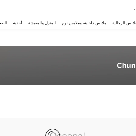
Use up and down arrow keys to البحث الأخير and البحث والعثور. Press Enter to select.
لابس الرجالية
ملابس داخلية، وملابس نوم
المنزل والمعيشة
أحذية
الصح
Chun