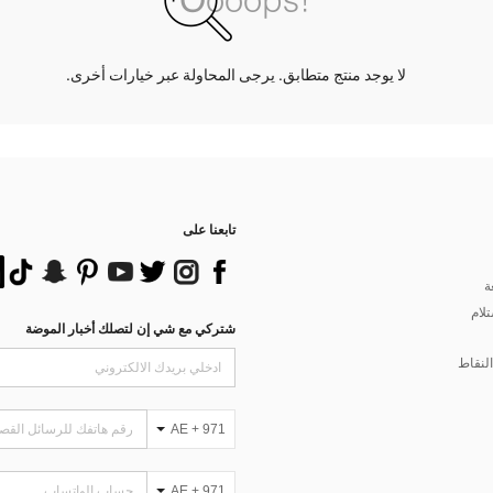
لا يوجد منتج متطابق. يرجى المحاولة عبر خيارات أخرى.
تابعنا على
ة
تلام
شتركي مع شي إن لتصلك أخبار الموضة
لنقاط
AE + 971
AE + 971