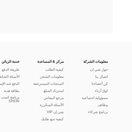
معلومات الشركة
مركز & المساعدة
خدمة الزبائن
حول شي ان
كيفية الطلب
طريقة الدفع
اتصال بنا
معلومات الشحن
الأسئلة الشائع
كن أعضاءنا
المنتجات المسترجعة
الدفع عند الإس
لوق أزياء
استرداد المبلغ
بطاقة هدية
برنامج كسب ا
مسؤولية اجتماعية
مرجع المقاس
SHEIN
وظائف
الأسئلة المتكررة
برنامج شركاء
شي إن VIP
كيفية تتبع طلبك