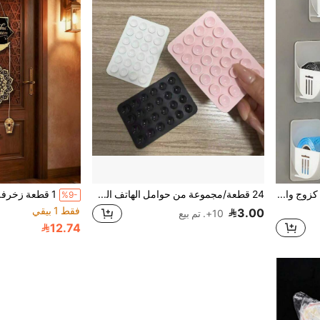
مجموعة 6/4/2 قطعة ، 2 قطعة كزوج واحد. حامل رف مثقب لأكياس القمامة، رف تخزين مثبت على الحائط للمطبخ، قابل للتعديل للزاوية لتخزين أكياس القمامة والمظلات وقضبان الستائر والمتداول والغلاف البلاستيكي والرقائق وما إلى ذلك. أداة تخزين مطبخية مناسبة للمنزل والمطعم والفندق. كذلك هدية رائعة للأم والأب والأصدقاء والشريك (خيارات 6/4/3/2/1 قطعة)
24 قطعة/مجموعة من حوامل الهاتف المصنوعة من السيليكون بأكواب شفط، حوامل جداريّة متعددة الوظائف بأكواب شفط، ملصقات حوامل حالة الهاتف المربعة أحادية الجانب، مناسبة لمعظم الهواتف، رائعة للتصوير المنزلي والخارجي
%9-
فقط 1 بيقي
3.00
10+. تم بيع
12.74