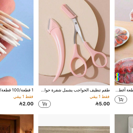
500/200/100/50/1 قطعة أغطية تخزين طعام مرنة عالمية من البولي إيثيلين. أغطية بلاستيكية شفافة قابلة للتمدد وأكياس حفظ الطعام الطازج للبقايا. واقي طعام للثلاجة والمطبخ، غطاء متعدد الاستخدامات للحماية من الغبار وقبعة استحمام لمستلزمات النزهات والحفلات.500/200/100/50/1 قطعة عالمية
طقم تنظيف الحواجب يشمل شفرة حواجب مائلة، مقص حواجب ومشط، مناسب للمبتدئين، اكسسوارات إزالة الشعر للجنسين
فقط 1 بيقي
فقط 1 بيقي
2.00
5.00