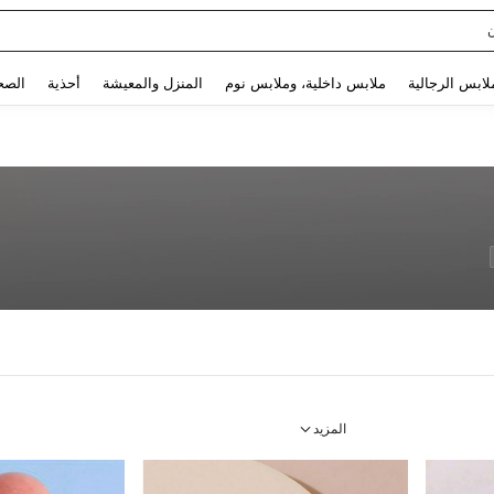
Use up and down arrow keys to البحث الأخير and البحث والعثور. Press Enter to select.
لابس الرجالية
ملابس داخلية، وملابس نوم
المنزل والمعيشة
أحذية
الصح
المزيد