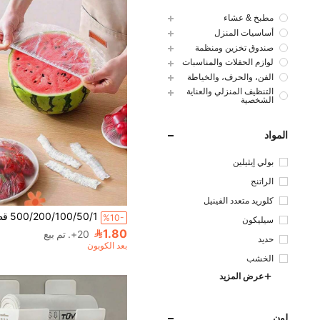
مطبخ & عشاء
أساسيات المنزل
صندوق تخزين ومنظمة
لوازم الحفلات والمناسبات
الفن، والحرف، والخياطة
التنظيف المنزلي والعناية
الشخصية
المواد
بولي إيثيلين
الراتنج
كلوريد متعدد الفينيل
%10-
سيليكون
1.80
20+. تم بيع
حديد
بعد الكوبون
الخشب
عرض المزيد
لون