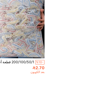
%10-
2.70
بعد الكوبون