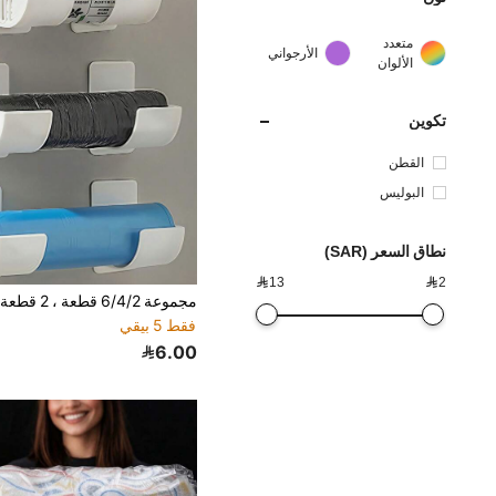
متعدد
الأرجواني
الألوان
تكوين
القطن
البوليس
تر
نطاق السعر (SAR)

13

2
فقط 5 بيقي
6.00