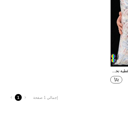
200/100/50/1 قطعة أغطية تخزين طعام مرنة ملونة من البولي إيثيلين. أغطية أوعية بلاستيكية قابلة للتمدد ذاتية الإغلاق & أكياس حفظ الطزاجة لبقايا الطعام. واقي طعام للثلاجة والمطبخ، غطاء متعدد الاستخدامات للحماية من الغبار & قبعة استحمام لمستلزمات النزهات والحفلات.
1
إجمالي 1 صفحة