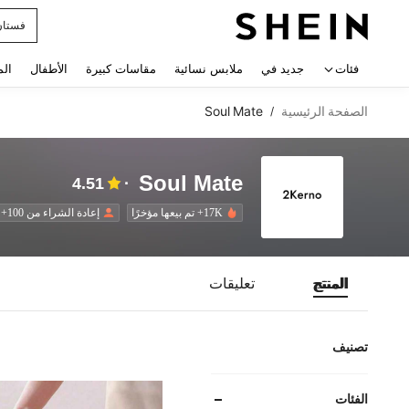
فستان
 navigate search
فئات
جديد في
ملابس نسائية
مقاسات كبيرة
الأطفال
الم
الصفحة الرئيسية
Soul Mate
/
Soul Mate
4.51
17K+ تم بيعها مؤخرًا
إعادة الشراء من 100+
المنتج
تعليقات
تصنيف
الفئات