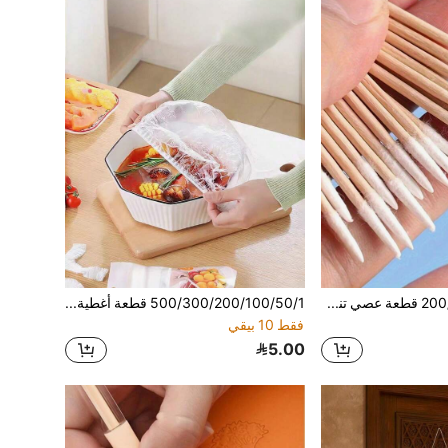
1 قطعة/100 قطعة/200 قطعة عصي تنظيف الأظافر فائقة النعومة والتخلص منها، تصميم رأس مدبب للتنظيف الدقيق؛ أداة إزالة مكياج الطرف مدببة صغيرة؛ عصي خشبية لإزالة المكياج؛ لوازم العناية باليدين والقدمين؛ أدوات العناية بالقدمين؛ ضروريات السفر؛ شال أسود؛ هدية للرجال
500/300/200/100/50/1 قطعة أغطية تخزين طعام بلاستيكية سميكة مرنة، أغطية أوعية قابلة للتمدد & أكياس حفظ الثلاجة، أغطية غبار متعددة الاستخدامات لبقايا المطبخ والفواكه والنزهات الخارجية & مستلزمات الحفلات
فقط 10 بيقي
5.00