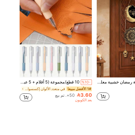
1 قطعة زخرفة رمضان خشبية معلقة باللونين الأسود والذهبي، ديكور خشبي لبركة رمضان، مقاس العبوة 20*20 سم، تصميم فانوس هلال وكوكب، ديكور معلق على الباب لرمضان، ديكور بركة رمضان، ديكور عيد الفطر، مستلزمات حفلة رمضان، ديكور منزلي لرمضان، ديكور عيد الأضحى، هدية رمضان
10 قطع/مجموعة (5 أقلام + 5 عبوات إعادة التعبئة) سلسلة ألوان موراندي سكين حرفي متعدد الوظائف قابل للسحب، أداة قطع الورق الدقيقة، مناسبة ل- DIY Scrapbooking والتدوين ونحت الملصقات، مستلزمات قرطاسية جمالية
%10-
1# الأفضل مبيعا
في متعدد الألوان إكسسوارات النحت
3.60
50+. تم بيع
بعد الكوبون