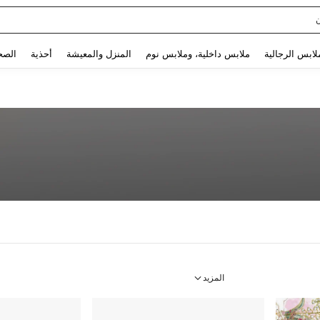
Use up and down arrow keys to البحث الأخير and البحث والعثور. Press Enter to select.
لابس الرجالية
ملابس داخلية، وملابس نوم
المنزل والمعيشة
أحذية
الصح
المزيد