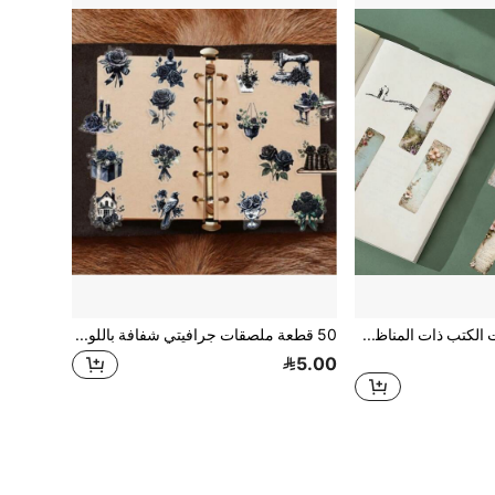
30 قطعة من علامات الكتب ذات المناظر الطبيعية العتيقة، أنيقة وجذابة، مناسبة للقراءة والكتب والمذكرات وما إلى ذلك، يمكن استخدامها كعلامات زخرفية وبطاقات إبداعية شخصية وعلامات كتب ورقية ولوازم مدرسية وضروريات العودة إلى المدرسة
50 قطعة ملصقات جرافيتي شفافة باللون الوردي الداكن، ديكور مخصص للجيتار والدفتر والحقائب والكمبيوتر والدراجة النارية ولوح التزلج
5.00