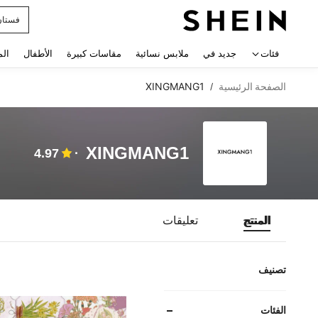
فستان
 navigate search
فئات
جديد في
ملابس نسائية
مقاسات كبيرة
الأطفال
الم
الصفحة الرئيسية
XINGMANG1
/
XINGMANG1
4.97
المنتج
تعليقات
تصنيف
الفئات