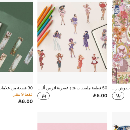
50 قطعة ملصقات PET شفافة بنقوش زهرية عتيقة مع رقائق ذهبية، ملصقات رسومات زهرية للأعمال اليدوية، ألبومات الصور، أجهزة الكمبيوتر المحمولة، الدراجات
50 قطعة ملصقات فتاة عصرية لتزيين ألبوم الصور، غطاء الهاتف، دفتر الملاحظات، اليوميات، الجهاز اللوحي، المخطط، حقيبة السفر، الجيتار، لوح التزلج، الكمان، هدية العطلات، لوازم المدرسة
فقط 9 بيقي
5.00
6.00