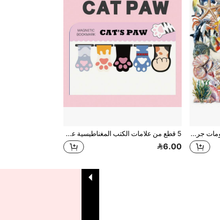
50 قطعة ملصقات شفافة برسومات جرافيتي لمخلوقات بحرية من قنديل البحر والأخطبوط وأسماك أعماق البحار، ديكور مخصص للغيتار والدفتر والحقائب والكمبيوتر والدراجة النارية ولوح التزلج
5 قطع من علامات الكتب المغناطيسية على شكل أقدام القطط اللطيفة، مغلفة بشكل أنيق، خيار هدية ثقافية إبداعية للغاية. مثالية لعشاق الكتب، ديكور الكتب، إهداء الهدايا الثقافية، هدايا نادي الكتاب، وهدايا الحفلات وأعياد الميلاد.
6.00
1
إجمالي 1 صفحة