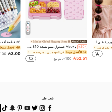
6
10 قطع ربطات شعر بفيونكة وردية على الطراز الكوري، ملمس مخملي لطيف، ربطات ذيل الحصان، مرونة عالية، إكسسوارات شعر غير ضارة
Meoky Global Flagship Store
Meoky صندوق بينتو بسعة 810 مل و5 حجرات، صندوق غداء مانع للتسرب، حاوية تخزين طعام مقسمة بشكل مريح لتحضير الوجبات والوجبات الخفيفة، مناسب للمدرسة والمكتب والسفر والنزهات (فيونكة وردية)
%50-
في خريف وشتاء عصري متعدد الاستخدامات إكسسوارات شعر
4# الأفضل مبيعا
3# الأفضل مبيعا
في العودة إلى المدرسة صناديق الغداء وصناديق الغداء
3.00
100+. تم بيع
52.51
100+. تم بيع
تابعنا على
ة