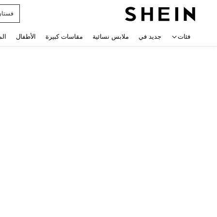
فستان
 navigate search
فئات
جديد في
ملابس نسائية
مقاسات كبيرة
الأطفال
الم