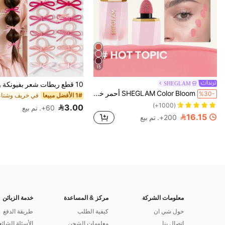
15
SHEGLAM
SHEGLAM Color Bloom أحمر خدود سائل-Hot Topic حمره بلشر ماركة تجميل ومكياج للنساء والفتيات
%30-
1# الأفضل مبيعا
(1000+)
3.00
60+. تم بيع
16.15
200+. تم بيع
معلومات الشركة
مركز & المساعدة
خدمة الزبائن
حول شي ان
كيفية الطلب
طريقة الدفع
اتصال بنا
معلومات الشحن
الأسئلة الشائع