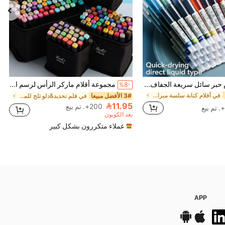
36 قطعة أقلام حبر سائل سريعة الجفاف، رأس إبرة فائق الدقة 0.5 ملم، تدفق سائل مباشر، كتابة سلسة بدون تلطيخ، مناسبة للتدوين وكتابة الملاحظات ولوازم المدرسة والمكتب
مجموعة أقلام ماركر الرأس لرسم الأنمي والفن، 12/24/36/48/60/80 قطعة أقلام ماركر، أقلام رسم، أقلام مائية، هدية العطلات والكريسماس، أفضل التمنيات، لوازم مدرسية، العودة إلى المدرسة، لوازم فنية احترافية
%8-
في أقلام كتابة سلسة مبراة أقلام الرصاص&غطاء القلم
3# الأفضل مبيعا
في قلم تحديد&دلو ثلج للمشروبات وموزعات المشروبات&م
11.95
200+. تم بيع
بعد الكوبون
عملاء متكررون بشكل كبير
APP