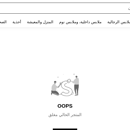
Use up and down arrow keys to البحث الأخير and البحث والعثور. Press Enter to select.
لابس الرجالية
ملابس داخلية، وملابس نوم
المنزل والمعيشة
أحذية
الصح
OOPS
المتجر الحالي مغلق