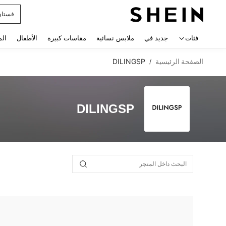
فستان
 navigate search
فئات
جديد في
ملابس نسائية
مقاسات كبيرة
الأطفال
الم
الصفحة الرئيسية
DILINGSP
/
DILINGSP