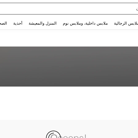
Use up and down arrow keys to البحث الأخير and البحث والعثور. Press Enter to select.
لابس الرجالية
ملابس داخلية، وملابس نوم
المنزل والمعيشة
أحذية
الصح