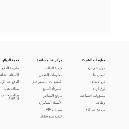
معلومات الشركة
مركز & المساعدة
خدمة الزبائن
حول شي ان
كيفية الطلب
طريقة الدفع
اتصال بنا
معلومات الشحن
الأسئلة الشائع
كن أعضاءنا
المنتجات المسترجعة
الدفع عند الإس
لوق أزياء
استرداد المبلغ
بطاقة هدية
برنامج كسب ا
مسؤولية اجتماعية
مرجع المقاس
SHEIN
وظائف
الأسئلة المتكررة
برنامج شركاء
شي إن VIP
كيفية تتبع طلبك