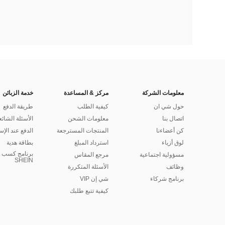
معلومات الشركة
مركز & المساعدة
خدمة الزبائن
حول شي ان
كيفية الطلب
طريقة الدفع
اتصال بنا
معلومات الشحن
الأسئلة الشائع
كن أعضاءنا
المنتجات المسترجعة
الدفع عند الإس
لوق أزياء
استرداد المبلغ
بطاقة هدية
برنامج كسب ا
مسؤولية اجتماعية
مرجع المقاس
SHEIN
وظائف
الأسئلة المتكررة
برنامج شركاء
شي إن VIP
كيفية تتبع طلبك