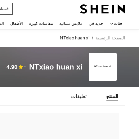
فستان
 navigate search
فئات
جديد في
ملابس نسائية
مقاسات كبيرة
الأطفال
الم
الصفحة الرئيسية
NTxiao huan xi
/
NTxiao huan xi
4.90
المنتج
تعليقات