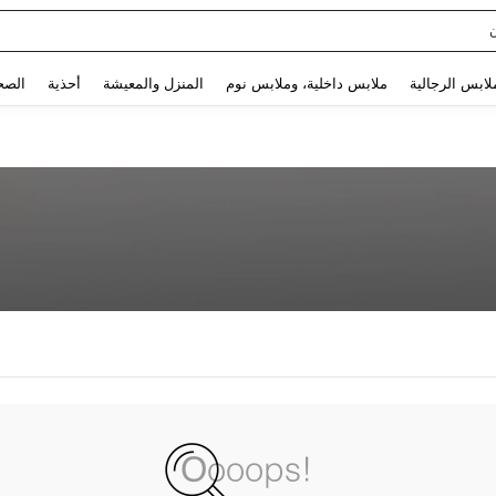
Use up and down arrow keys to البحث الأخير and البحث والعثور. Press Enter to select.
لابس الرجالية
ملابس داخلية، وملابس نوم
المنزل والمعيشة
أحذية
الصح