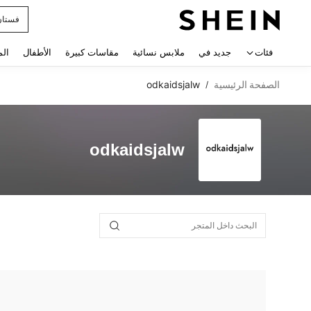
فستان
 navigate search
فئات
جديد في
ملابس نسائية
مقاسات كبيرة
الأطفال
الم
الصفحة الرئيسية
odkaidsjalw
/
odkaidsjalw