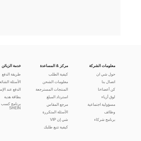
معلومات الشركة
مركز & المساعدة
خدمة الزبائن
حول شي ان
كيفية الطلب
طريقة الدفع
اتصال بنا
معلومات الشحن
الأسئلة الشائع
كن أعضاءنا
المنتجات المسترجعة
الدفع عند الإس
لوق أزياء
استرداد المبلغ
بطاقة هدية
برنامج كسب ا
مسؤولية اجتماعية
مرجع المقاس
SHEIN
وظائف
الأسئلة المتكررة
برنامج شركاء
شي إن VIP
كيفية تتبع طلبك