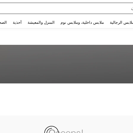
Use up and down arrow keys to البحث الأخير and البحث والعثور. Press Enter to select.
لابس الرجالية
ملابس داخلية، وملابس نوم
المنزل والمعيشة
أحذية
الصح