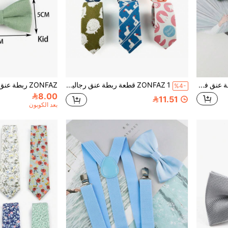
ZONFAZ مجموعة 2 قطعة ربطة عنق فراشة وزهرة صدر للرجال باللون الأخضر العسكري، مناسبة للزفاف والحفلات والمناسبات الاجتماعية
ZONFAZ 1 قطعة ربطة عنق رجالية من الكتان، بعرض 6 سم، بتصميم نمط حيوان كرتوني، إكسسوار لملابس حفلات الزفاف والحفلات، هدية تخرج
%4-
8.00
11.51
بعد الكوبون