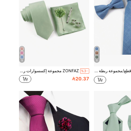
9
6
ZONFAZ 4 قطع/مجموعة ربطة عنق وربطة فراشة وجيب مربع وشارة صدر رجالية متعددة الاستخدامات بألوان سادة ونسيج متميز، مناسبة للعمل والارتداء اليومي والأعراس والمناسبات والحفلات
ZONFAZ مجموعة إكسسوارات رجالية 5 قطع لأناقة الأعمال والزفاف/الحفلات تشمل ربطة عنق ومنديل وأزرار أكمام وزهرة زينة على الجاكيت وكبك ربطة العنق
%3-
20.37