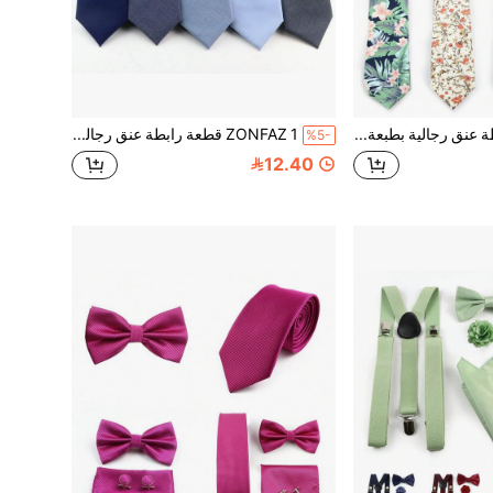
ZONFAZ ربطة عنق رجالية بطبعة زهور صغيرة، عرض 2.4-2.6 بوصة، من مواد لطيفة على البشرة، مناسبة للأعراس والحفلات والمناسبات الأخرى
ZONFAZ 1 قطعة رابطة عنق رجالية بلون أحادي عالي الكثافة من البوليستر، ناعمة وصديقة للبشرة، مناسبة للارتداء اليومي للعمل وحفلات الزفاف للرجال الكاجوال
%5-
12.40