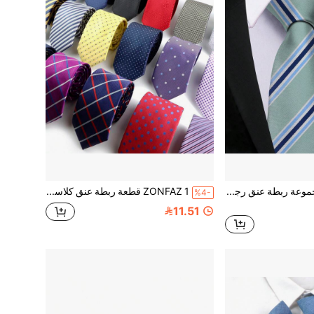
ZONFAZ 3 قطع مجموعة ربطة عنق رجالية متعددة الاستخدامات، 1 ربطة عنق مخططة قطريًا باللون الأخضر النعناعي (7.5 سم)، 1 منديل جيب، 1 مجموعة دبوس زهور، مناسبة للزفاف والاحتفالات والحفلات والمناسبات الرسمية
ZONFAZ 1 قطعة ربطة عنق كلاسيكية مخططة مربعة للرجال، ربطة عنق بنقاط للرجال، مريحة وصديقة للبشرة، مناسبة للأعراس والعمل والحفلات، هدية مثالية للحبيب/الزوج، هدية عيد الأب
%4-
11.51