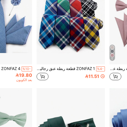
5
ZONFAZ 3 قطع مجموعة ربطة عنق من ألياف الخيزران بتصميم بسيط وعملي للرجال، منديل جيب وربطة عنق فراشة، نسيج ناعم ومريح، مناسبة للزفاف والاحتفالات والحفلات والارتداء اليومي
ZONFAZ 1 قطعة ربطة عنق رجالية كاجوال متعددة الألوان مربعات بعرض 2.4 بوصة (6 سم)، ذات ملمس ناعم ومريح، مناسبة لجميع المناسبات والأعياد والحفلات
%10-
%4-
19.80
11.51
بعد الكوبون