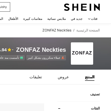
uishy
 navigate search
فئات
جديد في
ملابس نسائية
مقاسات كبيرة
الأطفال
الم
الصفحة الرئيسية
ZONFAZ Neckties
/
ZONFAZ Neckties
4.94
عملاء متكررون بشكل كبير
تأسست منذ عام 
المنتج
عروض
تعليقات
تصنيف
الفئات