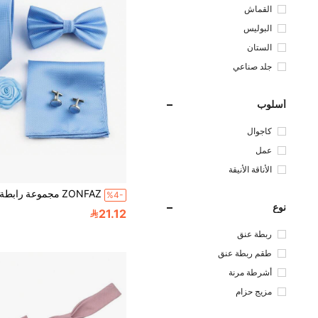
القماش
البوليس
تر
الستان
جلد صناعي
أسلوب
كاجوال
عمل
الأناقة الأنيقة
%4-
نوع
21.12
ربطة عنق
طقم ربطة عنق
أشرطة مرنة
مزيج حزام