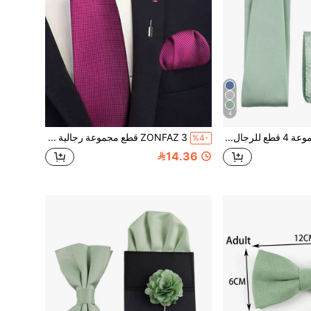
4
ZONFAZ مجموعة 4 قطع للرجال: ربطة عنق مضلعة بسيطة بلون موحد، ربطة فراشة، منديل جيب وأزرار أكمام، مناسبة للأعراس
ZONFAZ 3 قطع مجموعة رجالية متعددة الاستخدامات: ربطة عنق بلون وردي مغبر، مربع جيب بنسيج مربعات، دبوس صدر بنقشة زهرية. ناعم وخفيف الوزن، مناسب للأعراس والاحتفالات والحفلات. أفضل مجموعة ملابس رقبة للرجال.
%4-
14.36