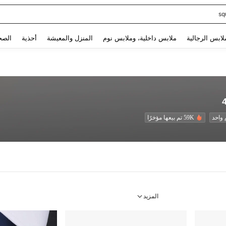
sq
Use up and down arrow keys to البحث الأخير and البحث والعثور. Press Enter to select.
لابس الرجالية
ملابس داخلية، وملابس نوم
المنزل والمعيشة
أحذية
الصح
واحد
59K تم بيعها مؤخرًا
المزيد