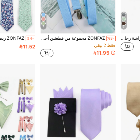
5
4
ZONFAZ 1 قطعة ربطة عنق فراشة رجالية كلاسيكية للأعمال متعددة الاستخدامات بلون موحد وخطوط قطرية، مناسبة للزفاف والاحتفالات والحفلات ورأس السنة والعطلات وملابس البدلة
ZONFAZ مجموعة من قطعتين أحزمة معلقة قابلة للتعديل من البوليستر السادة وربطة عنق بوليستر أنيقة، مناسبة للحفلات والمناسبات والارتداء اليومي، مناسبة لحفلات الزفاف والحفلات وكهدايا للهالوين، مناسبة للمراهقين والشباب والرجال، للارتداء اليومي والخارجي والرياضي والعطلات والتخرج والأعياد
%4-
%8-
فقط 2 بيقي
11.52
11.95