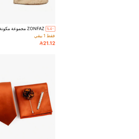
%4-
فقط 1 بيقي
21.12