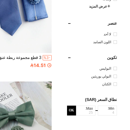
عرض المزيد
عنصر
لا أحد
اللون الصامد
تكوين
%3-
14.51
البوليس
تر
البولي يوريثين
الكتان
نطاق السعر (SAR)
Max:
Min:
OK