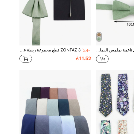
ZONFAZ ربطة عنق ناعمة بملمس القماش المخملي اللون الأخضر الفاتح من الرجال بأسلوب بسيط وأنيق / مجموعة من 3 قطع تتضمن ربطة عنق ومربع جيب ودبوس للعقد من الرجال للارتداء اليومي وفي المناسبات والأعراساليوم الوطني
ZONFAZ 3 قطع مجموعة ربطة عنق خضراء فاتحة للرجال، 1 ربطة عنق مزدوجة الطي، 1 منديل جيب سريع الإدخال، 1 زهرة ياقة، مناسبة لحفل زفاف العريس في الحديقة والحفلات والتجمعات والمناسبات الأخرى
%4-
11.52