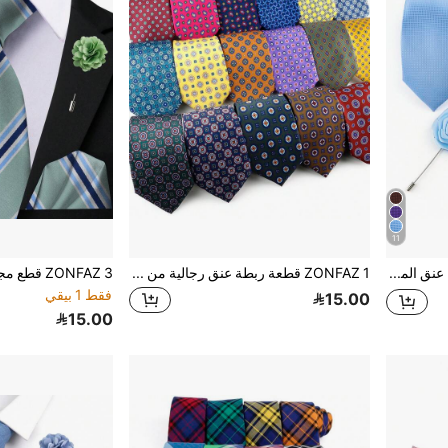
11
ZONFAZ مجموعة رابطة عنق الموضة الأعمال الخماسية للرجال بنمط المربعات تشمل الربطة، ربطة العنق، مربع الجيب، أزرار الأكمام والشارة، مناسبة لحفلات الزفاف والاستعمال اليومي
ZONFAZ 1 قطعة ربطة عنق رجالية من الحرير الاصطناعي، 7.، ناعمة ومبتكرة، متوفرة باللون الأزرق والأخضر والبرتقالي وربطة عنق بنقاط وربطة عنق بزهور، للزفاف
فقط 1 بيقي
15.00
15.00