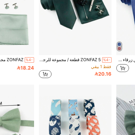
3 قطع مجموعة ربطة عنق زرقاء مضلعة للرجال، 1 قطعة ربطة عنق 6 سم، 1 قطعة منديل جيب، 1 قطعة زهرة ياقة، مناسبة للعريس في الزفاف والحفلات والملابس اليومية للعمل
ZONFAZ 5 قطعة / مجموعة للرجال أربطة عنق و منديل و أزرار أكمام و زهرة على السترة و مشبك أربطة العنق، مجموعة من ملحقات البدلة للأعراس والحفلات
%4-
%4-
فقط 1 بيقي
18.24
20.16