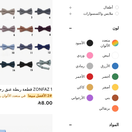
أطفال
ملابس واكسسوارات
لون
متعدد
الأسود
الألوان
أبيض
وردي
الأزرق
رمادي
أخضر
الأحمر
أصفر
كاكي
2# الأفضل مبيعا
بني
الأرجواني
8.00
برتقالي
المواد