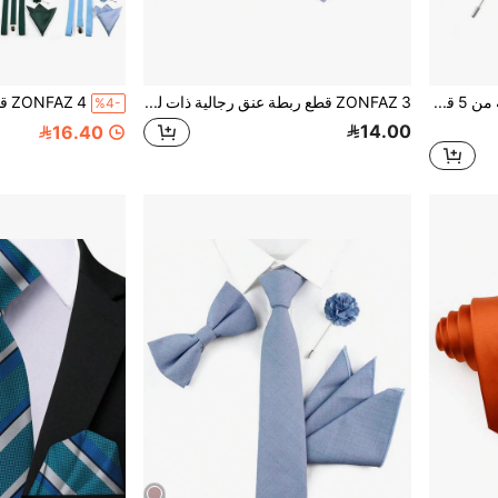
ZONFAZ مجموعة مكونة من 5 قطع للرجال تتضمن: ربطة عنق بنقشة المربعات، ربطة عنق ،مربع جيب، زر أكمام ودبوس للصدر مناسبة للعرس، الأعياد والإرتداء اليومي
ZONFAZ 3 قطع ربطة عنق رجالية ذات لون أحادي من القماش الأطلسي، مربع جيب مستقيم، طقم دبوس بدلة، مناسب لملابس الزفاف والحفلات والمناسبات للرجال
%4-
14.00
16.40