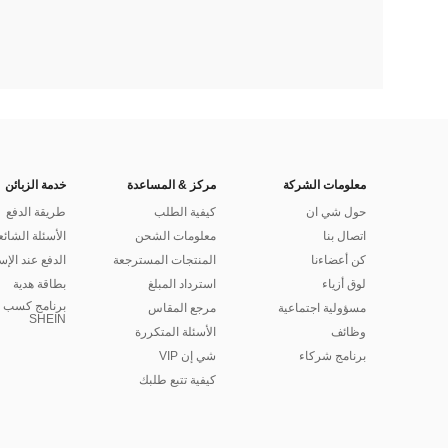
معلومات الشركة
مركز & المساعدة
خدمة الزبائن
حول شي ان
كيفية الطلب
طريقة الدفع
اتصال بنا
معلومات الشحن
الأسئلة الشائع
كن أعضاءنا
المنتجات المسترجعة
الدفع عند الإس
لوق أزياء
استرداد المبلغ
بطاقة هدية
برنامج كسب ا
مسؤولية اجتماعية
مرجع المقاس
SHEIN
وظائف
الأسئلة المتكررة
برنامج شركاء
شي إن VIP
كيفية تتبع طلبك