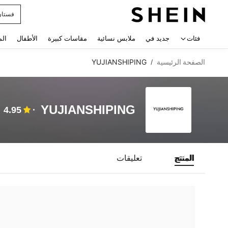
فستان
 navigate search
فئات
جديد في
ملابس نسائية
مقاسات كبيرة
الأطفال
الم
الصفحة الرئيسية
YUJIANSHIPING
/
YUJIANSHIPING
4.95
المنتج
تعليقات