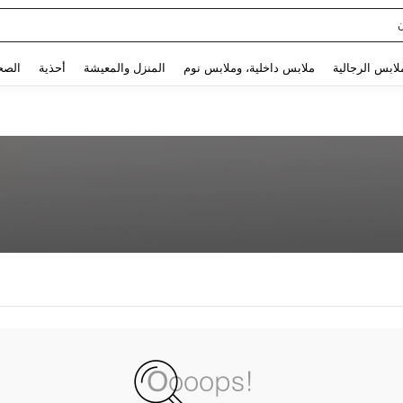
Use up and down arrow keys to البحث الأخير and البحث والعثور. Press Enter to select.
لابس الرجالية
ملابس داخلية، وملابس نوم
المنزل والمعيشة
أحذية
الصح