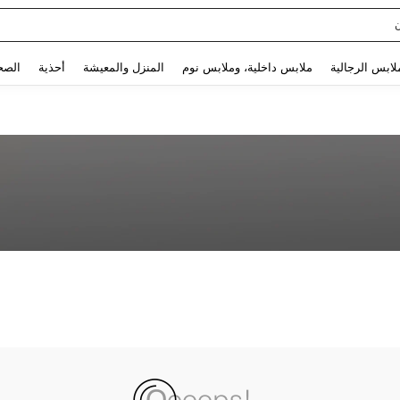
Use up and down arrow keys to البحث الأخير and البحث والعثور. Press Enter to select.
لابس الرجالية
ملابس داخلية، وملابس نوم
المنزل والمعيشة
أحذية
الصح