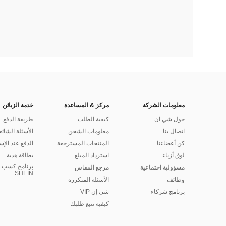
معلومات الشركة
مركز & المساعدة
خدمة الزبائن
حول شي ان
كيفية الطلب
طريقة الدفع
اتصال بنا
معلومات الشحن
الأسئلة الشائع
كن أعضاءنا
المنتجات المسترجعة
الدفع عند الإس
لوق أزياء
استرداد المبلغ
بطاقة هدية
برنامج كسب ا
مسؤولية اجتماعية
مرجع المقاس
SHEIN
وظائف
الأسئلة المتكررة
برنامج شركاء
شي إن VIP
كيفية تتبع طلبك