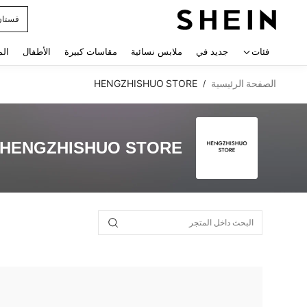
فستان
 navigate search
فئات
جديد في
ملابس نسائية
مقاسات كبيرة
الأطفال
الم
الصفحة الرئيسية
HENGZHISHUO STORE
/
HENGZHISHUO STORE