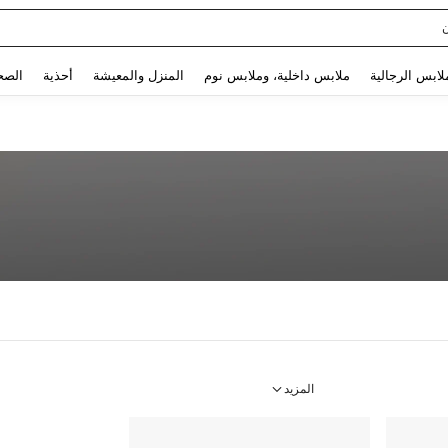
Use up and down arrow keys to البحث الأخير and البحث والعثور. Press Enter to select.
لابس الرجالية
ملابس داخلية، وملابس نوم
المنزل والمعيشة
أحذية
الصح
المزيد