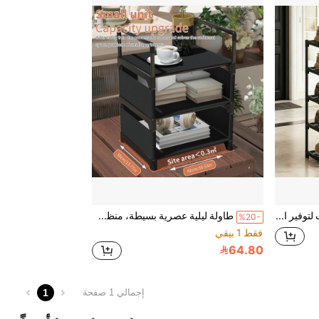
رف أحذية متعدد الطبقات لتوفير المساحة - سهل التجميع، منظم تخزين متعدد الوظائف مناسب للممر والخزانة والمرآب، بهيكل بلاستيكي/معدني متين، يناسب مساحات الغرف المختلفة
طاولة ليلية عصرية بسيطة، منظم خزانة صغير بطراز إسكندنافي للغرفة، طاولة جانبية لغرفة المعيشة بطراز بسيط عصري - خزانة سرير جانبية لشقة صغيرة
%20-
فقط 1 بيقي
64.80
1
إجمالي 1 صفحة