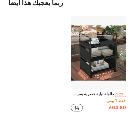
ربما يعجبك هذا أيضاً
طاولة ليلية عصرية بسيطة، منظم خزانة صغير بطراز إسكندنافي للغرفة، طاولة جانبية لغرفة المعيشة بطراز بسيط عصري - خزانة سرير جانبية لشقة صغيرة
%20-
فقط 1 بيقي
64.80