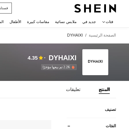
فستان
 navigate search
فئات
جديد في
ملابس نسائية
مقاسات كبيرة
الأطفال
الم
الصفحة الرئيسية
DYHAIXI
/
DYHAIXI
4.35
2.2K تم بيعها مؤخرًا
المنتج
تعليقات
تصنيف
الفئات