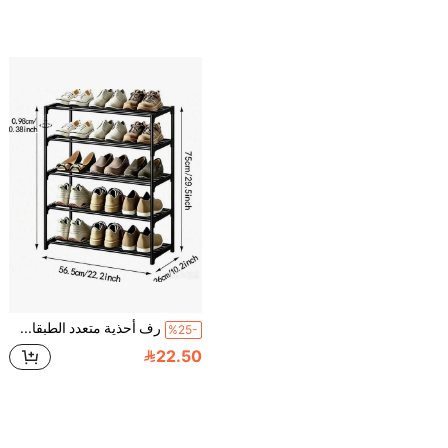
رف أحذية متعدد الطبقات لتوفير المساحة - سهل التجميع، منظم تخزين متعدد الوظائف مناسب للممر والخزانة والمرآب، بهيكل بلاستيكي/معدني متين، يناسب مساحات الغرف المختلفة
%25-
22.50