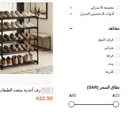
معيشة & منزلي
أدوات & تحسين المنزل
مشاهد
غرف النوم
منزلي
غرفة
بيت
للزينة
نطاق السعر (SAR)
%25-

65

22
22.50