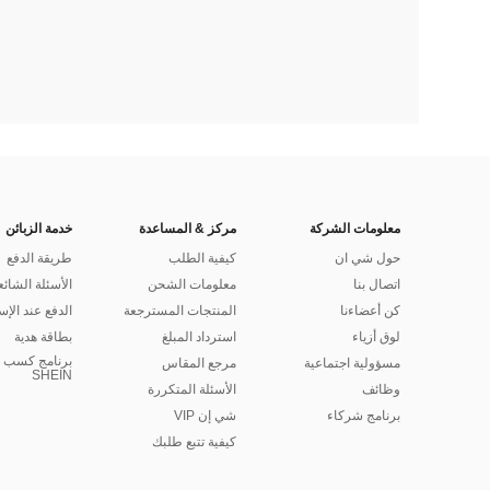
معلومات الشركة
مركز & المساعدة
خدمة الزبائن
حول شي ان
كيفية الطلب
طريقة الدفع
اتصال بنا
معلومات الشحن
الأسئلة الشائع
كن أعضاءنا
المنتجات المسترجعة
الدفع عند الإس
لوق أزياء
استرداد المبلغ
بطاقة هدية
برنامج كسب ا
مسؤولية اجتماعية
مرجع المقاس
SHEIN
وظائف
الأسئلة المتكررة
برنامج شركاء
شي إن VIP
كيفية تتبع طلبك