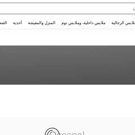
Use up and down arrow keys to البحث الأخير and البحث والعثور. Press Enter to select.
لابس الرجالية
ملابس داخلية، وملابس نوم
المنزل والمعيشة
أحذية
الصح