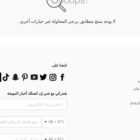
لا يوجد منتج متطابق. يرجى المحاولة عبر خيارات أخرى.
تابعنا على
ة
تلام
شتركي مع شي إن لتصلك أخبار الموضة
لنقاط
AE + 971
AE + 971