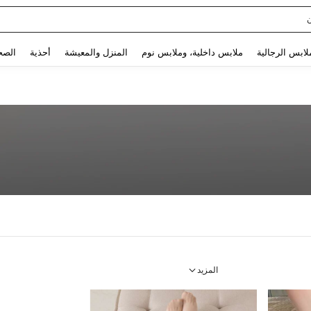
Use up and down arrow keys to البحث الأخير and البحث والعثور. Press Enter to select.
لابس الرجالية
ملابس داخلية، وملابس نوم
المنزل والمعيشة
أحذية
الصح
المزيد