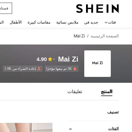
فستان
 navigate search
فئات
جديد في
ملابس نسائية
مقاسات كبيرة
الأطفال
الم
الصفحة الرئيسية
Mai Zi
/
Mai Zi
4.90
3K تم بيعها مؤخرًا
إعادة الشراء من 1.9K
المنتج
تعليقات
تصنيف
الفئات