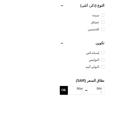
النوع (ذكر، أنثى)
سيدة
عشاق
للجنسين
تكوين
إسباندكس
البوليس
تر
البولي أميد
نطاق السعر (SAR)
Max:
Min:
OK