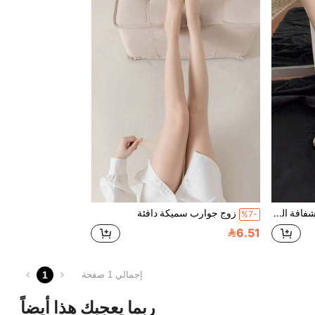
زوج من جوارب الكاحل الشفافة البيضاء المزركشة بالدانتيل المطرزة للنساء، مناسبة للاستخدام في الحفلات واليومي الصيفي الرقيق
زوج جوارب سميكة دافئة
%7-
6.51
1
إجمالي 1 صفحة
ربما يعجبك هذا أيضاً