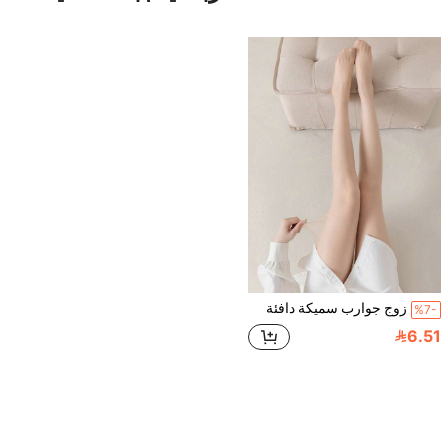
زوج جوارب سميكة دافئة
%7-
6.51