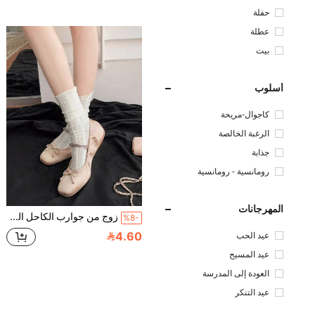
حفلة
عطلة
بيت
أسلوب
كاجوال-مريحة
الرغبة الخالصة
جذابة
رومانسية - رومانسية
المهرجانات
زوج من جوارب الكاحل الشفافة البيضاء المزركشة بالدانتيل المطرزة للنساء، مناسبة للاستخدام في الحفلات واليومي الصيفي الرقيق
%8-
4.60
عيد الحب
عيد المسيح
العودة إلى المدرسة
عيد التنكر