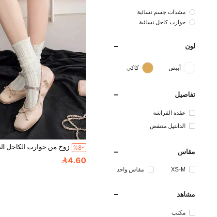
مشدات جسم نسائية
جوارب كاحل نسائية
لون
أبيض
كاكي
تفاصيل
عقدة الفراشة
الدانتيل منتفض
%8-
مقاس
4.60
XS-M
مقاس واحد
مشاهد
مكتب