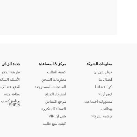
معلومات الشركة
مركز & المساعدة
خدمة الزبائن
حول شي ان
كيفية الطلب
طريقة الدفع
اتصال بنا
معلومات الشحن
الأسئلة الشائع
كن أعضاءنا
المنتجات المسترجعة
الدفع عند الإس
لوق أزياء
استرداد المبلغ
بطاقة هدية
برنامج كسب ا
مسؤولية اجتماعية
مرجع المقاس
SHEIN
وظائف
الأسئلة المتكررة
برنامج شركاء
شي إن VIP
كيفية تتبع طلبك