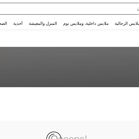
Use up and down arrow keys to البحث الأخير and البحث والعثور. Press Enter to select.
لابس الرجالية
ملابس داخلية، وملابس نوم
المنزل والمعيشة
أحذية
الصح