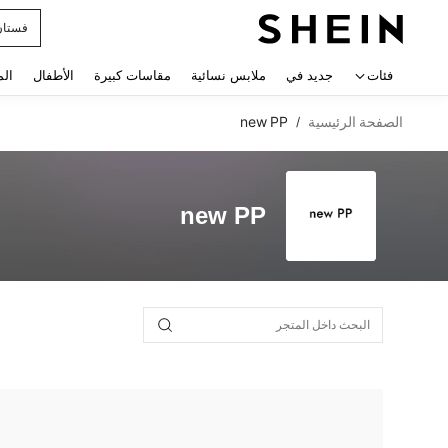
فستان
 navigate search
فئات
جديد في
ملابس نسائية
مقاسات كبيرة
الأطفال
الم
الصفحة الرئيسية
new PP
/
new PP