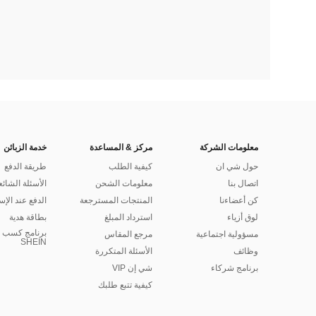
معلومات الشركة
مركز & المساعدة
خدمة الزبائن
حول شي ان
كيفية الطلب
طريقة الدفع
اتصال بنا
معلومات الشحن
الأسئلة الشائع
كن أعضاءنا
المنتجات المسترجعة
الدفع عند الإس
لوق أزياء
استرداد المبلغ
بطاقة هدية
برنامج كسب ا
مسؤولية اجتماعية
مرجع المقاس
SHEIN
وظائف
الأسئلة المتكررة
برنامج شركاء
شي إن VIP
كيفية تتبع طلبك