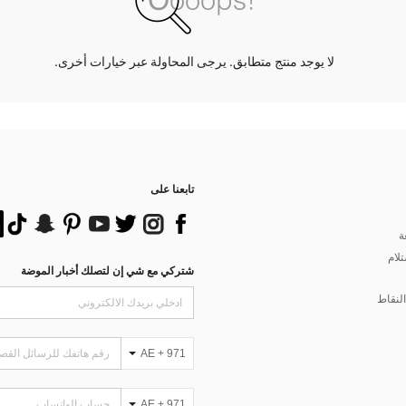
لا يوجد منتج متطابق. يرجى المحاولة عبر خيارات أخرى.
تابعنا على
ة
تلام
شتركي مع شي إن لتصلك أخبار الموضة
لنقاط
AE + 971
AE + 971