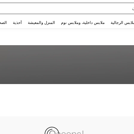
Use up and down arrow keys to البحث الأخير and البحث والعثور. Press Enter to select.
لابس الرجالية
ملابس داخلية، وملابس نوم
المنزل والمعيشة
أحذية
الصح