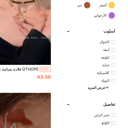
أصفر
بني
الأرجواني
أسلوب
كاجوال
أنيقة
لطيفة
جذابة
%30-
كلاسيكية
3.50
البونك
عرض المزيد
تفاصيل
حجر الراين
اللؤلؤ