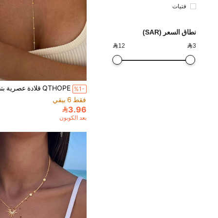
فتيات
نطاق السعر (SAR)

12

3
%1-
فقط 6 بيقي
3.96
بعد الكوبون