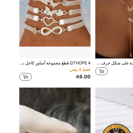
QTHOPE قلادة على شكل حرف Y مزينة بالراين ستون والشرابات الطويلة على شكل زهرة عباد الشمس للنساء قطعة واحدة
QTHOPE 4 قطع مجموعة أساور كاحل بشكل رمز اللانهاية 8، أساور كاحل إبداعية عتيقة بشكل فراشة وقلب
فقط 4 بيقي
9.00