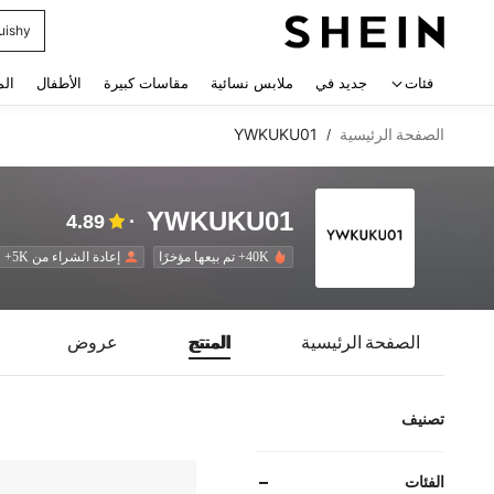
uishy
 navigate search
فئات
جديد في
ملابس نسائية
مقاسات كبيرة
الأطفال
الم
الصفحة الرئيسية
YWKUKU01
/
YWKUKU01
4.89
40K+ تم بيعها مؤخرًا
إعادة الشراء من 5K+
الصفحة الرئيسية
المنتج
عروض
تصنيف
الفئات