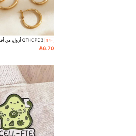
%4-
6.70