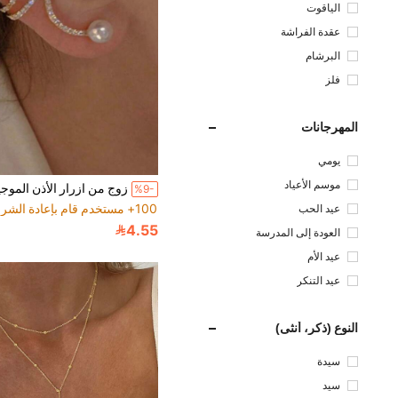
الياقوت
عقدة الفراشة
البرشام
فلز
المهرجانات
يومي
موسم الأعياد
%9-
100+ مستخدم قام بإعادة الشراء
عيد الحب
4.55
العودة إلى المدرسة
عيد الأم
عيد التنكر
النوع (ذكر، أنثى)
سيدة
سيد