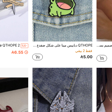
QTHOPE قلادة عصرية بتصميم بسيط على شكل حرف Y مزينة بالشرابات والخرز متعددة الطبقات، هدية مناسبة للمناسبات
QTHOPE دبابيس مينا على شكل ضفدع فم كبير بروشات كرتونية شارة ياقة لطيفة وممتعة إكسسوار مجوهرات حيواني هدايا للأصدقاء
%6-
فقط 2 بيقي
6.55
5.00