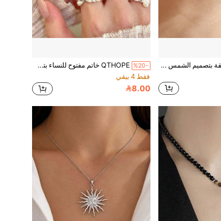
QTHOPE قلادة معلقة بتصميم الشمس والقمر مرصعة بالراينستون على الطراز الأوروبي والأمريكي، قطعة واحدة، مناسبة للفتيات للارتداء اليومي، هدية
QTHOPE خاتم مفتوح للنساء بتصميم نجم البحر والأصداف الزرقاء متعدد الطبقات بأسلوب عطلة الشاطئ، هدية
%20-
فقط 4 بيقي
8.00