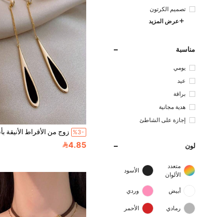
تصميم الكرتون
عرض المزيد
مناسبة
يومي
عيد
براقة
هدية مجانية
إجازة على الشاطئ
%3-
4.85
لون
متعدد
الأسود
الألوان
أبيض
وردي
رمادي
الأحمر