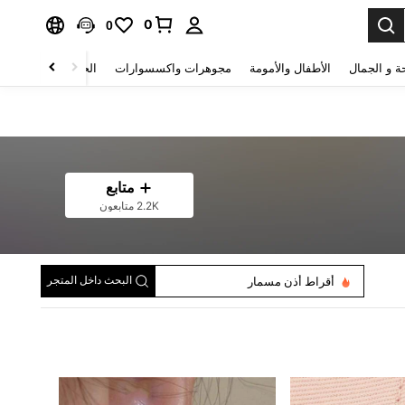
0
0
ة و الجمال
الأطفال والأمومة
مجوهرات واكسسوارات
الحقائب والأمتعة
متابع
2.2K متابعون
قلادة تعليقة
أقراط أذن مسمار
البحث داخل المتجر
أساور خرز