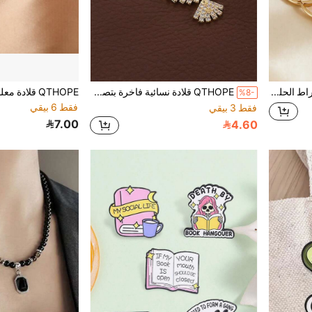
QTHOPE 3 أزواج من أقراط الحلقات الدائرية المبالغ فيها بأحجام كبيرة ومتوسطة وصغيرة، بأسلوب أوروبي وأمريكي، أقراط فاخرة خفيفة الوزن ومصقولة شخصية عالية الجودة، أساور أذن أنيقة وعصرية
QTHOPE قلادة نسائية فاخرة بتصميم بسيط مرصعة بالراينستون على شكل طائر الفينيق بأجنحة مفرودة، سلسلة عظمة الترقوة بأجنحة ملاك مخصصة، هدية للأصدقاء، 1 قطعة
%8-
فقط 6 بيقي
فقط 3 بيقي
7.00
4.60