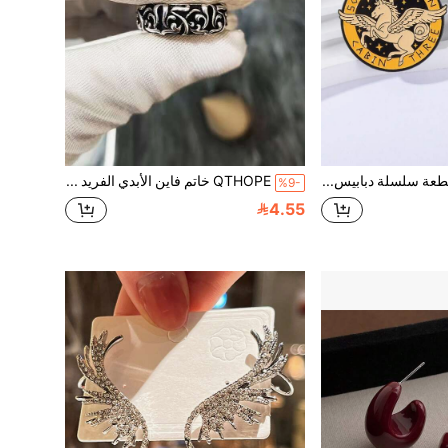
QTHOPE 2 قطعة سلسلة دبابيس عناصر الأساطير اليونانية سيف & شارة معدنية
QTHOPE خاتم فاين الأبدي الفريد للرجال، مناسب للارتداء اليومي
%9-
4.55