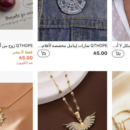
قلادة قلادة شمس على شكل Y أنيقة، للنساء والفتيات، قلادة قلادة فاخرة مرصعة بالزركونيا المكعبة مع شرابة طويلة، هدية مجوهرات فاخرة
QTHOPE شارات إينامل مخصصة لأفلام الخيال العلمي، شارات صدر بنمط بانك، هدية للمعجبين والأصدقاء
فقط 6 بيقي
5.00
5.00
بعد الكوبون