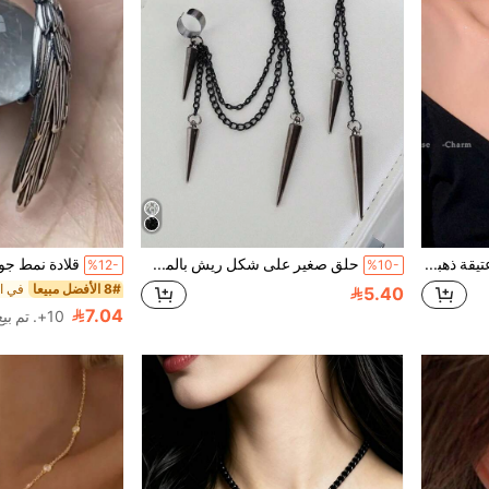
QTHOPE قلادة نسائية عتيقة ذهبية بوردة عباد الشمس وحجر عين النمر، قطعة واحدة، بتصميم فريد وسلسلة بخيوط مطوية، إكسسوار سلسلة الترقوة لفصلي الخريف والشتاء للحفلات والمناسبات
حلق صغير على شكل ريش بالمسامير العتيقة بالأزياء القوطية الطويلة والقصيرة يناسب الاستخدام اليومي للنساء
%12-
%10-
8# الأفضل مبيعا
5.40
7.04
10+. تم بيع