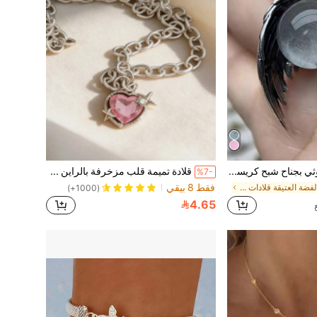
قلادة نمط جوثي بجناح شبح كريستال نحاس قديم، هدية عيد الهالوين
قلادة تميمة قلب مزخرفة بالراين كادو عيد الأم، يوم الأم
%7-
فقط 8 بيقي
في الفضة العتيقة قلادات النساء
(1000+)
4.65