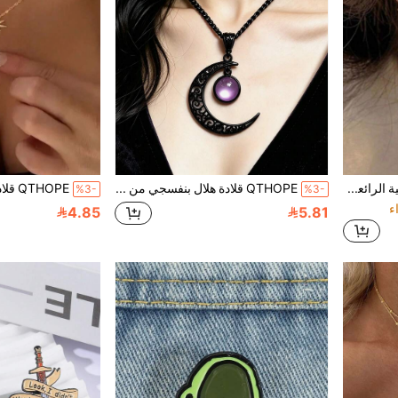
زوج من ازرار الأذن الموجية الرائعة والبسيطة مزيّنة باللؤلؤ الاصطناعي والراينستون مناسبة للنساء في الحياة اليومية، الأعياد أو الحفلات
QTHOPE قلادة هلال بنفسجي من الدانتيل الأسود بأسلوب قوطي بانك
%3-
%3-
4.85
5.81