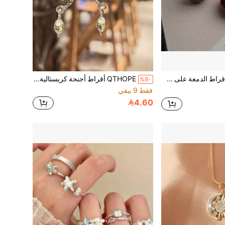
QTHOPE زوج من أقراط الدمعة على شكل U باللون البني الأحمر القديم، مناسبة للارتداء اليومي للنساء
QTHOPE أقراط أجنحة كريستالية فاخرة للنساء، مشبك غضروف الأذن بتصميم أنيق، مجوهرات لامعة بارزة لحفلات الزفاف والحفلات، هدية للفتيات
%8-
فقط 9 بيقي
4.60