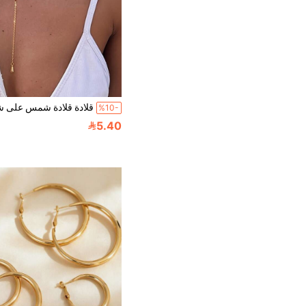
%10-
5.40