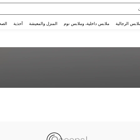
Use up and down arrow keys to البحث الأخير and البحث والعثور. Press Enter to select.
لابس الرجالية
ملابس داخلية، وملابس نوم
المنزل والمعيشة
أحذية
الصح