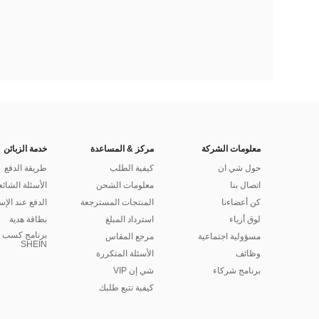
معلومات الشركة
مركز & المساعدة
خدمة الزبائن
حول شي ان
كيفية الطلب
طريقة الدفع
اتصال بنا
معلومات الشحن
الأسئلة الشائع
كن أعضاءنا
المنتجات المسترجعة
الدفع عند الإس
لوق أزياء
استرداد المبلغ
بطاقة هدية
برنامج كسب ا
مسؤولية اجتماعية
مرجع المقاس
SHEIN
وظائف
الأسئلة المتكررة
برنامج شركاء
شي إن VIP
كيفية تتبع طلبك