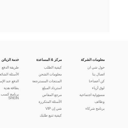
معلومات الشركة
مركز & المساعدة
خدمة الزبائن
حول شي ان
كيفية الطلب
طريقة الدفع
اتصال بنا
معلومات الشحن
الأسئلة الشائع
كن أعضاءنا
المنتجات المسترجعة
الدفع عند الإس
لوق أزياء
استرداد المبلغ
بطاقة هدية
برنامج كسب ا
مسؤولية اجتماعية
مرجع المقاس
SHEIN
وظائف
الأسئلة المتكررة
برنامج شركاء
شي إن VIP
كيفية تتبع طلبك