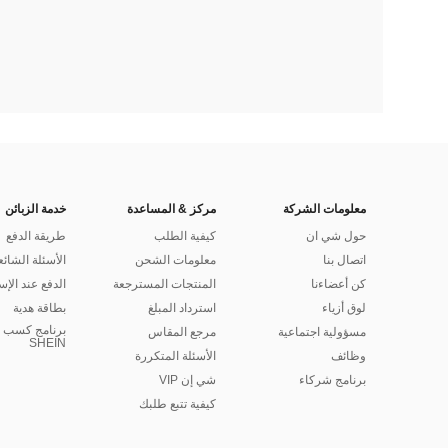
معلومات الشركة
مركز & المساعدة
خدمة الزبائن
حول شي ان
كيفية الطلب
طريقة الدفع
اتصال بنا
معلومات الشحن
الأسئلة الشائع
كن أعضاءنا
المنتجات المسترجعة
الدفع عند الإس
لوق أزياء
استرداد المبلغ
بطاقة هدية
برنامج كسب ا
مسؤولية اجتماعية
مرجع المقاس
SHEIN
وظائف
الأسئلة المتكررة
برنامج شركاء
شي إن VIP
كيفية تتبع طلبك