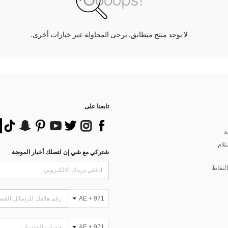
لا يوجد منتج متطابق. يرجى المحاولة عبر خيارات أخرى.
تابعنا على
ة
تلام
شتركي مع شي إن لتصلك أخبار الموضة
لنقاط
AE + 971
AE + 971