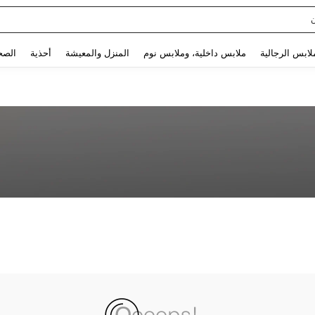
Use up and down arrow keys to البحث الأخير and البحث والعثور. Press Enter to select.
لابس الرجالية
ملابس داخلية، وملابس نوم
المنزل والمعيشة
أحذية
الصح