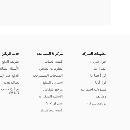
معلومات الشركة
مركز & المساعدة
خدمة الزبائن
حول شي ان
كيفية الطلب
طريقة الدفع
اتصال بنا
معلومات الشحن
الأسئلة الشائع
كن أعضاءنا
المنتجات المسترجعة
الدفع عند الإس
لوق أزياء
استرداد المبلغ
بطاقة هدية
برنامج كسب ا
مسؤولية اجتماعية
مرجع المقاس
SHEIN
وظائف
الأسئلة المتكررة
برنامج شركاء
شي إن VIP
كيفية تتبع طلبك