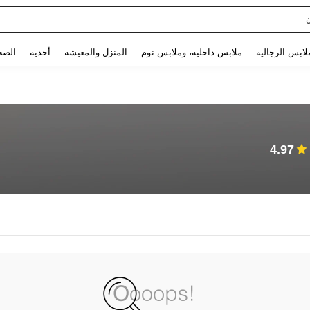
Use up and down arrow keys to البحث الأخير and البحث والعثور. Press Enter to select.
لابس الرجالية
ملابس داخلية، وملابس نوم
المنزل والمعيشة
أحذية
الصح
4.97