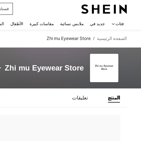
فستان
 navigate search
فئات
جديد في
ملابس نسائية
مقاسات كبيرة
الأطفال
الم
الصفحة الرئيسية
Zhi mu Eyewear Store
/
Zhi mu Eyewear Store
المنتج
تعليقات