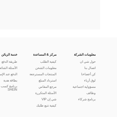
معلومات الشركة
مركز & المساعدة
خدمة الزبائن
حول شي ان
كيفية الطلب
طريقة الدفع
اتصال بنا
معلومات الشحن
الأسئلة الشائع
كن أعضاءنا
المنتجات المسترجعة
الدفع عند الإس
لوق أزياء
استرداد المبلغ
بطاقة هدية
برنامج كسب ا
مسؤولية اجتماعية
مرجع المقاس
SHEIN
وظائف
الأسئلة المتكررة
برنامج شركاء
شي إن VIP
كيفية تتبع طلبك