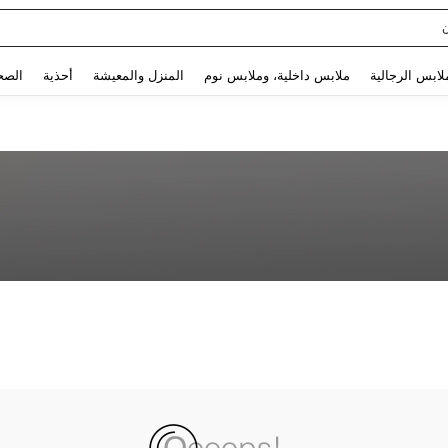
Use up and down arrow keys to البحث الأخير and البحث والعثور. Press Enter to select.
لابس الرجالية
ملابس داخلية، وملابس نوم
المنزل والمعيشة
أحذية
الصح