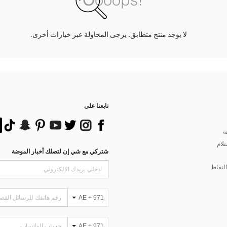
لا يوجد منتج متطابق. يرجى المحاولة عبر خيارات أخرى.
تابعنا على
ة
تلام
شتركي مع شي إن لتصلك أخبار الموضة
لنقاط
AE + 971
AE + 971