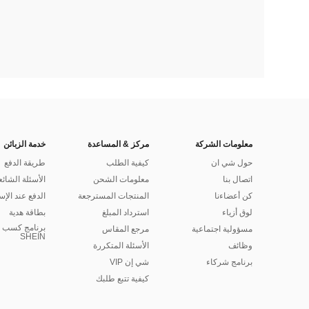
معلومات الشركة
مركز & المساعدة
خدمة الزبائن
حول شي ان
كيفية الطلب
طريقة الدفع
اتصال بنا
معلومات الشحن
الأسئلة الشائع
كن أعضاءنا
المنتجات المسترجعة
الدفع عند الإس
لوق أزياء
استرداد المبلغ
بطاقة هدية
برنامج كسب ا
مسؤولية اجتماعية
مرجع المقاس
SHEIN
وظائف
الأسئلة المتكررة
برنامج شركاء
شي إن VIP
كيفية تتبع طلبك