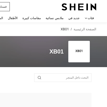
فستان
 navigate search
فئات
جديد في
ملابس نسائية
مقاسات كبيرة
الأطفال
الم
الصفحة الرئيسية
XB01
/
XB01