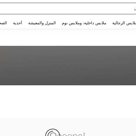
Use up and down arrow keys to البحث الأخير and البحث والعثور. Press Enter to select.
لابس الرجالية
ملابس داخلية، وملابس نوم
المنزل والمعيشة
أحذية
الصح