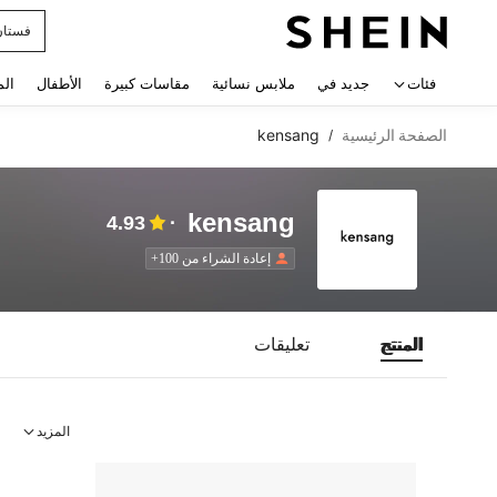
فستان
 navigate search
فئات
جديد في
ملابس نسائية
مقاسات كبيرة
الأطفال
الم
الصفحة الرئيسية
kensang
/
kensang
4.93
إعادة الشراء من 100+
المنتج
تعليقات
المزيد