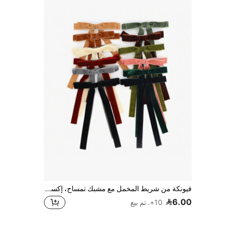
فيونكة من شريط المخمل مع مشبك تمساح، إكسسوارات شعر مصنوعة يدويًا من القماش، زينة شعر للبنات، عيد الحب، مشابك شعر، مشابك شعر مخالب، لوازم مدرسية، إكسسوارات رأس، دبوس شعر، صيف، عطلة، سفر، مهرجان، حفلة
6.00
10+. تم بيع