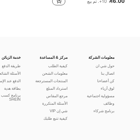
6.00
10+. تم بيع
معلومات الشركة
مركز & المساعدة
خدمة الزبائن
حول شي ان
كيفية الطلب
طريقة الدفع
اتصال بنا
معلومات الشحن
الأسئلة الشائع
كن أعضاءنا
المنتجات المسترجعة
الدفع عند الإس
لوق أزياء
استرداد المبلغ
بطاقة هدية
برنامج كسب ا
مسؤولية اجتماعية
مرجع المقاس
SHEIN
وظائف
الأسئلة المتكررة
برنامج شركاء
شي إن VIP
كيفية تتبع طلبك