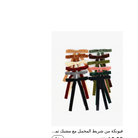
فيونكة من شريط المخمل مع مشبك تمساح، إكسسوارات شعر مصنوعة يدويًا من القماش، زينة شعر للبنات، عيد الحب، مشابك شعر، مشابك شعر مخالب، لوازم مدرسية، إكسسوارات رأس، دبوس شعر، صيف، عطلة، سفر، مهرجان، حفلة