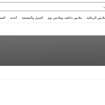
Use up and down arrow keys to البحث الأخير and البحث والعثور. Press Enter to select.
لابس الرجالية
ملابس داخلية، وملابس نوم
المنزل والمعيشة
أحذية
الصح