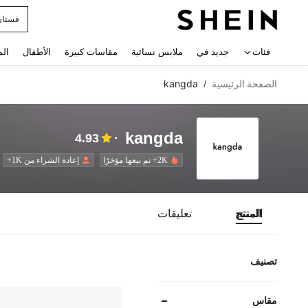
فستان
 navigate search
فئات
جديد في
ملابس نسائية
مقاسات كبيرة
الأطفال
الم
الصفحة الرئيسية
kangda
/
kangda
4.93
2K+ تم بيعها مؤخرًا
إعادة الشراء من 1K+
المنتج
تعليقات
تصنيف
مقاس