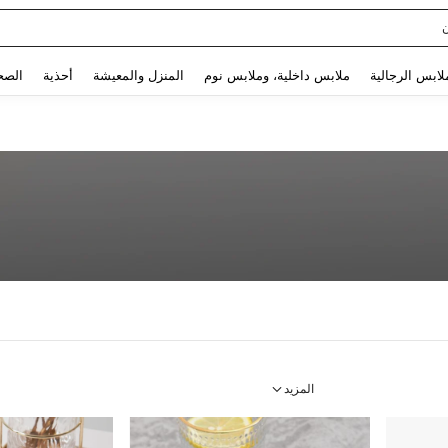
Use up and down arrow keys to البحث الأخير and البحث والعثور. Press Enter to select.
لابس الرجالية
ملابس داخلية، وملابس نوم
المنزل والمعيشة
أحذية
الصح
المزيد